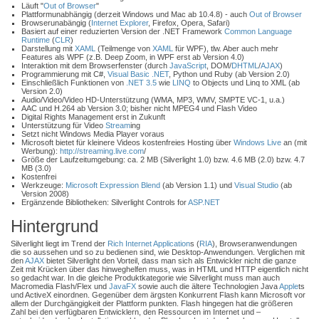
Läuft "
Out of Browser
"
Plattformunabhängig (derzeit Windows und Mac ab 10.4.8) - auch
Out of Browser
Browserunabängig (
Internet Explorer
, Firefox, Opera, Safari)
Basiert auf einer reduzierten Version der .NET Framework
Common Language
Runtime
(
CLR
)
Darstellung mit
XAML
(Teilmenge von
XAML
für WPF), tlw. Aber auch mehr
Features als WPF (z.B. Deep Zoom, in WPF erst ab Version 4.0)
Interaktion mit dem Browserfenster (durch
JavaScript
, DOM/
DHTML
/
AJAX
)
Programmierung mit C#,
Visual Basic .NET
, Python und Ruby (ab Version 2.0)
Einschließlich Funktionen von
.NET 3.5
wie
LINQ
to Objects und Linq to XML (ab
Version 2.0)
Audio/Video/Video HD-Unterstützung (WMA, MP3, WMV, SMPTE VC-1, u.a.)
AAC und H.264 ab Version 3.0; bisher nicht MPEG4 und Flash Video
Digital Rights Management erst in Zukunft
Unterstützung für Video
Stream
ing
Setzt nicht Windows Media Player voraus
Microsoft bietet für kleinere Videos kostenfreies Hosting über
Windows Live
an (mit
Werbung):
http://streaming.
live.com
/
Größe der Laufzeitumgebung: ca. 2 MB (Silverlight 1.0) bzw. 4.6 MB (2.0) bzw. 4.7
MB (3.0)
Kostenfrei
Werkzeuge:
Microsoft Expression Blend
(ab Version 1.1) und
Visual Studio
(ab
Version 2008)
Ergänzende Bibliotheken: Silverlight Controls for
ASP.NET
Hintergrund
Silverlight liegt im Trend der
Rich Internet Application
s (
RIA
), Browseranwendungen
die so aussehen und so zu bedienen sind, wie Desktop-Anwendungen. Verglichen mit
den
AJAX
bietet Silverlight den Vorteil, dass man sich als Entwickler nicht die ganze
Zeit mit Krücken über das hinweghelfen muss, was in HTML und HTTP eigentlich nicht
so gedacht war. In die gleiche Produktkategorie wie Silverlight muss man auch
Macromedia Flash/Flex und
JavaFX
sowie auch die ältere Technologien Java
Apple
ts
und ActiveX einordnen. Gegenüber dem ärgsten Konkurrent Flash kann Microsoft vor
allem der Durchgängigkeit der Plattform punkten. Flash hingegen hat die größeren
Zahl bei den verfügbaren Entwicklern, den Ressourcen im Internet und –