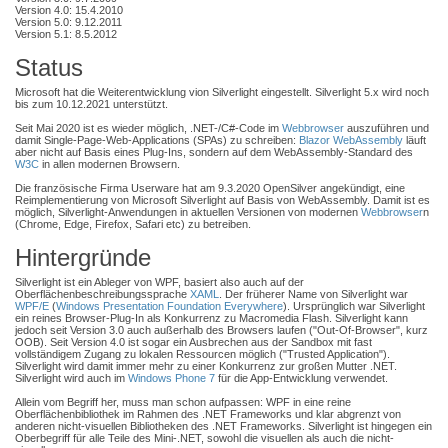
Version 4.0: 15.4.2010
Version 5.0: 9.12.2011
Version 5.1: 8.5.2012
Status
Microsoft hat die Weiterentwicklung vion Silverlight eingestellt. Silverlight 5.x wird noch
bis zum 10.12.2021 unterstützt.
Seit Mai 2020 ist es wieder möglich, .NET-/C#-Code im
Webbrowser
auszuführen und
damit Single-Page-Web-Applications (SPAs) zu schreiben:
Blazor WebAssembly
läuft
aber nicht auf Basis eines Plug-Ins, sondern auf dem WebAssembly-Standard des
W3C
in allen modernen Browsern.
Die französische Firma Userware hat am 9.3.2020 OpenSilver angekündigt, eine
Reimplementierung von Microsoft Silverlight auf Basis von WebAssembly. Damit ist es
möglich, Silverlight-Anwendungen in aktuellen Versionen von modernen
Webbrowser
n
(Chrome, Edge, Firefox, Safari etc) zu betreiben.
Hintergründe
Silverlight ist ein Ableger von WPF, basiert also auch auf der
Oberflächenbeschreibungssprache
XAML
. Der früherer Name von Silverlight war
WPF/E
(
Windows Presentation Foundation Everywhere
). Ursprünglich war Silverlight
ein reines Browser-Plug-In als Konkurrenz zu Macromedia Flash. Silverlight kann
jedoch seit Version 3.0 auch außerhalb des Browsers laufen ("Out-Of-Browser", kurz
OOB). Seit Version 4.0 ist sogar ein Ausbrechen aus der Sandbox mit fast
vollständigem Zugang zu lokalen Ressourcen möglich ("Trusted Application").
Silverlight wird damit immer mehr zu einer Konkurrenz zur großen Mutter .NET.
Silverlight wird auch im
Windows Phone 7
für die App-Entwicklung verwendet.
Allein vom Begriff her, muss man schon aufpassen: WPF in eine reine
Oberflächenbibliothek im Rahmen des .NET Frameworks und klar abgrenzt von
anderen nicht-visuellen Bibliotheken des .NET Frameworks. Silverlight ist hingegen ein
Oberbegriff für alle Teile des Mini-.NET, sowohl die visuellen als auch die nicht-