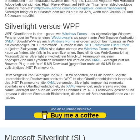
entscheidend – den Installationszahlen des Plug-Ins. Laut den Angaben von Hersteller
Adobe befindet sich das Flash Player-Plugin auf 99% der "Internet-enabled desktops
in mature markets" [
http://www.adobe.com/products/player_census/flashplayer/
].
Silverlight bringt es laut riastats.com aktuell auf rund 32%, wenn man Version 2.0 und
3.0 zusammenzählt.
Silverlight versus WPF
WPF-Oberflächen laufen – genau wie
Windows Forms
– als eigenständige Windows-
Fenster oder im Fenster eines
Webbrowser
s als sogennante Web Browser Application
(
WBA
). Sowohl WPF als auch
Windows Forms
erfordern jedoch beim Einsatz im Web
ein vollständiges .NET Framework – zumindest das
.NET Framework Client Profile
–
auf jedem Zielsystem.
WBA
s sind daher ebenso wie
Windows Forms
im Browser
kaum zu finden, allenfalls in Intranet-Szenarien. Speziell für das Web-Szenario hat
Microsoft daher Silverlight entwickelt, ein Mini-.NET Framework mit einer
abgespeckten und syntaktisch veränder-ten Version von
XAML
. Silverlight läuft als
Browser-Plug-In mit "nur" 5 MB Download (gegenüber mehr als 60 MB für ein
vollständiges .NET Framework).
Beim Vergleich von Silverlight und WPF ist zu beachten, dass die beiden Begriffe
unterschiedliche Reichweiten besitzen. WPF ist eine Oberflächenbibliothek innerhalb
des .NET Frameworks, die
XAML
verwendet. Silverlight hingegen ist einerseits
ebenfalls eine Oberflächenbibliothek, die
XAML
verwendet, andererseits wird der
Name Silverlight aber auch als kleineres Pendant zum .NET Framework gesehen und
umfasst in diesem Sinne auch Bibliotheken, die nichts mit Benutzeroberflächen zu tun
haben.
Sind diese Inhalte hilfreich?
Buy me a coffee
Microsoft Silverlight (SL)