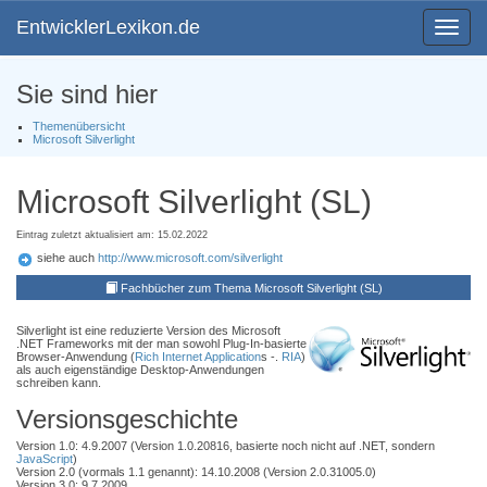
EntwicklerLexikon.de
Toggle
navigat
Sie sind hier
Themenübersicht
Microsoft Silverlight
Microsoft Silverlight (SL)
Eintrag zuletzt aktualisiert am: 15.02.2022
siehe auch
http://www.microsoft.com/silverlight
Fachbücher zum Thema Microsoft Silverlight (SL)
Silverlight ist eine reduzierte Version des Microsoft
.NET Frameworks mit der man sowohl Plug-In-basierte
Browser-Anwendung (
Rich Internet Application
s -.
RIA
)
als auch eigenständige Desktop-Anwendungen
schreiben kann.
Versionsgeschichte
Version 1.0: 4.9.2007 (Version 1.0.20816, basierte noch nicht auf .NET, sondern
JavaScript
)
Version 2.0 (vormals 1.1 genannt): 14.10.2008 (Version 2.0.31005.0)
Version 3.0: 9.7.2009