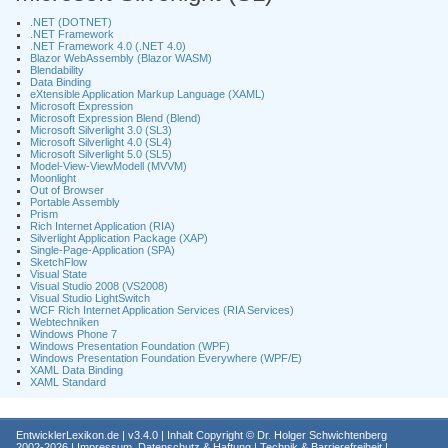
.NET (DOTNET)
.NET Framework
.NET Framework 4.0 (.NET 4.0)
Blazor WebAssembly (Blazor WASM)
Blendability
Data Binding
eXtensible Application Markup Language (XAML)
Microsoft Expression
Microsoft Expression Blend (Blend)
Microsoft Silverlight 3.0 (SL3)
Microsoft Silverlight 4.0 (SL4)
Microsoft Silverlight 5.0 (SL5)
Model-View-ViewModell (MVVM)
Moonlight
Out of Browser
Portable Assembly
Prism
Rich Internet Application (RIA)
Silverlight Application Package (XAP)
Single-Page-Application (SPA)
SketchFlow
Visual State
Visual Studio 2008 (VS2008)
Visual Studio LightSwitch
WCF Rich Internet Application Services (RIA Services)
Webtechniken
Windows Phone 7
Windows Presentation Foundation (WPF)
Windows Presentation Foundation Everywhere (WPF/E)
XAML Data Binding
XAML Standard
EntwicklerLexikon.de
| v3.4.0 | Inhalt Copyright ©
Dr. Holger Schwichtenberg
2002-2026 |
Impressum, Datenschutz & Haftung
|
Technik & Barrierefreiheit
|