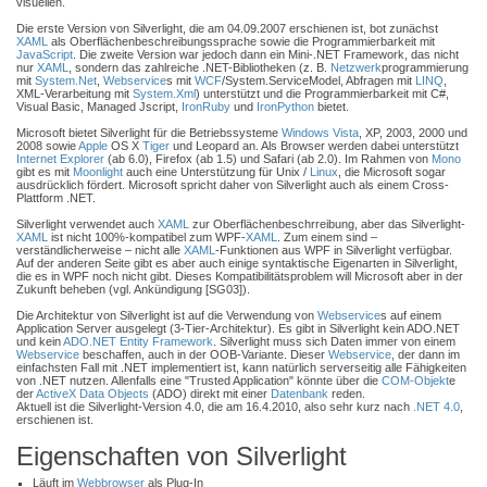
visuellen.
Die erste Version von Silverlight, die am 04.09.2007 erschienen ist, bot zunächst
XAML
als Oberflächenbeschreibungssprache sowie die Programmierbarkeit mit
JavaScript
. Die zweite Version war jedoch dann ein Mini-.NET Framework, das nicht
nur
XAML
, sondern das zahlreiche .NET-Bibliotheken (z. B.
Netzwerk
programmierung
mit
System.Net
,
Webservice
s mit
WCF
/System.ServiceModel, Abfragen mit
LINQ
,
XML-Verarbeitung mit
System.Xml
) unterstützt und die Programmierbarkeit mit C#,
Visual Basic, Managed Jscript,
IronRuby
und
IronPython
bietet.
Microsoft bietet Silverlight für die Betriebssysteme
Windows Vista
, XP, 2003, 2000 und
2008 sowie
Apple
OS X
Tiger
und Leopard an. Als Browser werden dabei unterstützt
Internet Explorer
(ab 6.0), Firefox (ab 1.5) und Safari (ab 2.0). Im Rahmen von
Mono
gibt es mit
Moonlight
auch eine Unterstützung für Unix /
Linux
, die Microsoft sogar
ausdrücklich fördert. Microsoft spricht daher von Silverlight auch als einem Cross-
Plattform .NET.
Silverlight verwendet auch
XAML
zur Oberflächenbeschrreibung, aber das Silverlight-
XAML
ist nicht 100%-kompatibel zum WPF-
XAML
. Zum einem sind –
verständlicherweise – nicht alle
XAML
-Funktionen aus WPF in Silverlight verfügbar.
Auf der anderen Seite gibt es aber auch einige syntaktische Eigenarten in Silverlight,
die es in WPF noch nicht gibt. Dieses Kompatibilitätsproblem will Microsoft aber in der
Zukunft beheben (vgl. Ankündigung [SG03]).
Die Architektur von Silverlight ist auf die Verwendung von
Webservice
s auf einem
Application Server ausgelegt (3-Tier-Architektur). Es gibt in Silverlight kein ADO.NET
und kein
ADO.NET Entity Framework
. Silverlight muss sich Daten immer von einem
Webservice
beschaffen, auch in der OOB-Variante. Dieser
Webservice
, der dann im
einfachsten Fall mit .NET implementiert ist, kann natürlich serverseitig alle Fähigkeiten
von .NET nutzen. Allenfalls eine "Trusted Application" könnte über die
COM-Objekt
e
der
ActiveX Data Objects
(ADO) direkt mit einer
Datenbank
reden.
Aktuell ist die Silverlight-Version 4.0, die am 16.4.2010, also sehr kurz nach
.NET 4.0
,
erschienen ist.
Eigenschaften von Silverlight
Läuft im
Webbrowser
als Plug-In