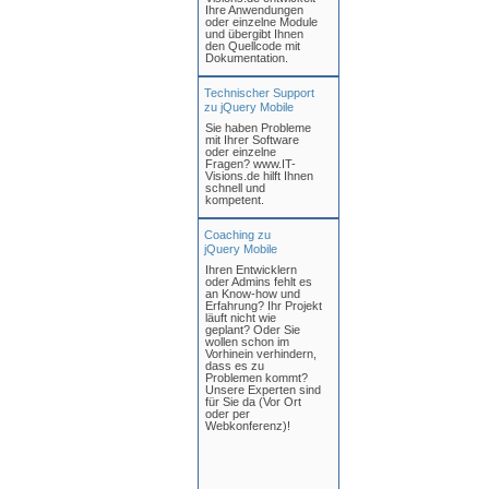
Ihre Anwendungen
oder einzelne Module
und übergibt Ihnen
den Quellcode mit
Dokumentation.
Technischer Support
zu jQuery Mobile
Sie haben Probleme
mit Ihrer Software
oder einzelne
Fragen? www.IT-
Visions.de hilft Ihnen
schnell und
kompetent.
Coaching zu
jQuery Mobile
Ihren Entwicklern
oder Admins fehlt es
an Know-how und
Erfahrung? Ihr Projekt
läuft nicht wie
geplant? Oder Sie
wollen schon im
Vorhinein verhindern,
dass es zu
Problemen kommt?
Unsere Experten sind
für Sie da (Vor Ort
oder per
Webkonferenz)!