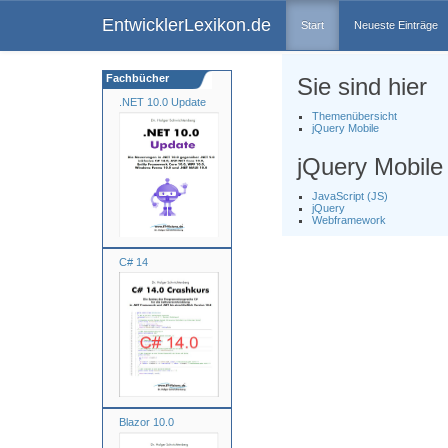
EntwicklerLexikon.de
Start
Neueste Einträge
Fachbücher
Sie sind hier
.NET 10.0 Update
Themenübersicht
jQuery Mobile
jQuery Mobile
JavaScript (JS)
jQuery
Webframework
C# 14
Blazor 10.0