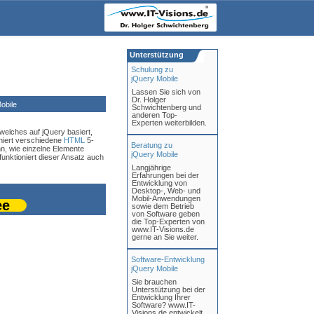
Unterstützung
Schulung zu
jQuery Mobile
Lassen Sie sich von
Dr. Holger
obile
Schwichtenberg und
anderen Top-
Experten weiterbilden.
 welches auf jQuery basiert,
iniert verschiedene
HTML
5-
Beratung zu
nn, wie einzelne Elemente
jQuery Mobile
 funktioniert dieser Ansatz auch
Langjährige
Erfahrungen bei der
Entwicklung von
Desktop-, Web- und
Mobil-Anwendungen
ee
sowie dem Betrieb
von Software geben
die Top-Experten von
www.IT-Visions.de
gerne an Sie weiter.
Software-Entwicklung
jQuery Mobile
Sie brauchen
Unterstützung bei der
Entwicklung Ihrer
Software? www.IT-
Visions.de entwickelt