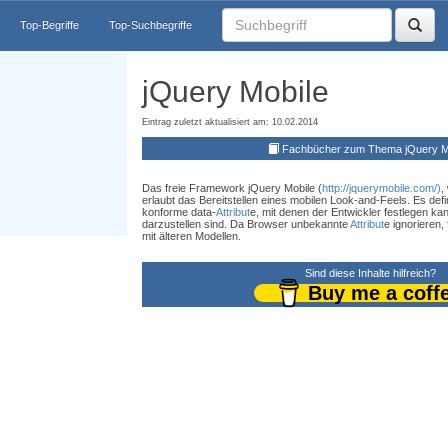
Top-Begriffe
Top-Suchbegriffe
jQuery Mobile
Eintrag zuletzt aktualisiert am: 10.02.2014
Fachbücher zum Thema jQuery M
Das freie Framework jQuery Mobile (
http://jquerymobile.com/)
,
erlaubt das Bereitstellen eines mobilen Look-and-Feels. Es def
konforme data-
Attribut
e, mit denen der Entwickler festlegen ka
darzustellen sind. Da Browser unbekannte
Attribut
e ignorieren,
mit älteren Modellen.
Sind diese Inhalte hilfreich?
Buy me a coff