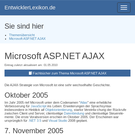
EntwicklerLexikon.de
Toggle
navigat
Sie sind hier
Themenübersicht
Microsoft ASP.NET AJAX
Microsoft ASP.NET AJAX
Eintrag zuletzt aktualisiert am: 01.05.2010
Fachbücher zum Thema Microsoft ASP.NET AJAX
Die AJAX-Strategie von Microsoft ist eine sehr wechselhafte Geschichte.
Oktober 2005
Im Jahr 2005 rief Microsoft unter dem Codenamen "
Atlas
" eine erhebliche
Verbesserung für
JavaScript
ins Leben: Erweiterungen der Sprachsyntax
insbesondere in Hinblick aif
Objektorientierung
, starke Vereinfa-chung der Rückrufe
zwischen Client und Server, clientseitige
Datenbindung
und clientseitige Steuerele-
mente. Die erste Vorabversion erschien im Oktober 2005. Der Erscheinen war
ursprünglich für
.NET 3.5
und
Visual Studio
2008 geplant.
7. November 2005