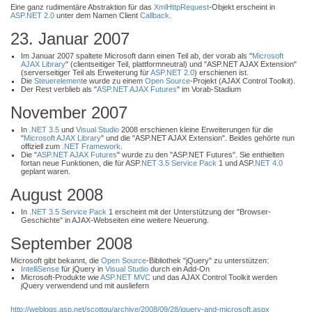
Eine ganz rudimentäre Abstraktion für das
XmlHttpRequest
-Objekt erscheint in
ASP.NET 2.0
unter dem Namen Client
Callback
.
23. Januar 2007
Im Januar 2007 spaltete Microsoft dann einen Teil ab, der vorab als "
Microsoft
AJAX Library
" (clientseitiger Teil, plattformneutral) und "ASP.NET AJAX Extension"
(serverseitiger Teil als Erweiterung für
ASP.NET 2.0
) erschienen ist.
Die
Steuerelement
e wurde zu einem
Open Source
-Projekt (AJAX Control Toolkit).
Der Rest verblieb als "
ASP.NET AJAX Futures
" im Vorab-Stadium
November 2007
In
.NET 3.5
und
Visual Studio
2008 erschienen kleine Erweiterungen für die
"
Microsoft AJAX Library
" und die "ASP.NET AJAX Extension". Beides gehörte nun
offiziell zum
.NET Framework
.
Die "
ASP.NET AJAX Futures
" wurde zu den "ASP.NET Futures". Sie enthielten
fortan neue Funktionen, die für ASP
.NET 3.5
Service Pack
1 und ASP
.NET 4.0
geplant waren.
August 2008
In
.NET 3.5
Service Pack
1 erscheint mit der Unterstützung der "Browser-
Geschichte" in AJAX-Webseiten eine weitere Neuerung.
September 2008
Microsoft gibt bekannt, die
Open Source
-Bibliothek "jQuery" zu unterstützen:
IntelliSense
für jQuery in
Visual Studio
durch ein Add-On
Microsoft-Produkte wie
ASP.NET MVC
und das AJAX Control Toolkit werden
jQuery verwendend und mit ausliefern
http://weblogs.asp.net/scottgu/archive/2008/09/28/jquery-and-microsoft.aspx