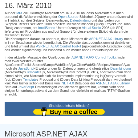
16. März 2010
Auf der
MIX
2010 kündigte Microsoft am 16.3.2010 an, dass Microsoft nun auch
personell die Weiterentwicklung der
Open Source
-Bibliothek JQuery unterstützen wird
in Hinblick auf drei Gebiete: Datenvorlagen,
Datenbindung
und das Laden von
Skripten. Bereits seit Mitte 2008 arbeitete Microsoft mit dem jQuery-Projekt von John
Resig zusammen, bot
IntelliSense
-Unterstützung in
Visual Studio
2008 (ab SP1),
lieferte es mit Produkten aus und bot Support für diese externe Bibliothek durch die
Microsoft Hotlines.
Die Konsequenz daraus ist aber nun, dass Microsoft die
ASP.NET AJAX Library
noch
in ihrer Betaphase wieder beerdigt hat. Die Website ajax.codeplex.com ist deaktiviert
und leitet um auf das
ASP.NET AJAX Control Toolkit
(ajaxcontroltoolkit.codeplex.com),
das wieder eigenständig und zunächst auch wieder ohne Produktsupport ist.
In der aktuellen Ausgabe der Quellcodes der
ASP.NET AJAX Control Toolkit
finden
man zwar versteckt unter
AjaxControlToolkit.Source\SampleWebSites\AjaxClientWebSite\Scripts\MicrosoftAjax
noch die
JavaScript
-Erweiterungen für Datenvorlagen und clientseitige
Datenbindung
(MicrosoftAjax
Template
s.js, MicrosoftAjaxDataContext.js, etc.), aber wenn man dann
einmal sieht, wie Microsoft sich die kommende Implementierung in jQuery vorstellt
(vgl. jQuery
Template
s Proposal und jQuery Data Linking Proposal) dann wird schnell
klar: Wer bisher schon auf Basis von
.NET 4.0
Beta oder der
ASP.NET AJAX Library
Beta auf
JavaScript
-Datenvorlagen von Microsoft gesetzt hat, kommt nicht ohne
einigen Umstellungsaufwand zu dem Stand, der vielleicht einmal das "RTM"-Stadium
erreicht.
Sind diese Inhalte hilfreich?
Buy me a coffee
Microsoft ASP.NET AJAX