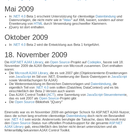
Mai 2009
In
.NET 4.0
Beta 1 erscheint Unterstützung für clientseitige
Datenbindung
und
Datenvorlagen, die nicht mehr wie in "
Atlas
" auf XML basiert, sondern auf einer
Erweiterung von
HTML
durch Verwendung geschweifter Klammern.
jQuery ist dort enthalten.
Oktober 2009
In
.NET 4.0
Beta 2 wird die Entwicklung aus Beta 1 fortgeführt.
18. November 2009
Die
ASP.NET AJAX Library
, ein
Open Source
-Projekt auf
Codeplex
, fasste seit 18.
November 2009 die AJAX-Bemühungen von Microsoft zusammen. Dort enthalten
waren:
Die
Microsoft AJAX Library
, die es seit 2007 gibt (Objektorientierte-Erweiterungen
von
JavaScript
im Stil von .NET, Erweiterung der Basis-Datentypen in
JavaScript
sowie Vereinfachungen für AJAX)
Die Weiterentwicklung im Bereichen Datenvorlagen und
Datenbindung
, die
eigentlich Teil von
.NET 4.0
sein sollten (DataView, DataContext) und es bis
einschließlich der Beta 2-Version auch waren
Das AJAX Control Toolkit (
ACT
), eine Sammlung von
JavaScript
-
Steuerelement
e,
das es seit 2007 als
Open Source
-Projekt gibt
Die
Open Source
-Bibliothek "jQuery"
Einerseits war es im November 2009 ein gehöriger Schock für ASP.NET AJAX-Nutzer,
dass die schon lang ersehnte clientseitige
Datenbindung
doch nicht ein Bestandteil
von
.NET 4.0
sein würde. Andererseits beruhigte die Tatsache, dass Microsoft trotz
den
Open Source
-Status nun offiziellen Produktsupport für die gesamte
ASP.NET
AJAX Library
gab, einschließlich des bisher nicht derart unterstützten und als
fehleranfällig bekannten AJAX Control Toolkit.