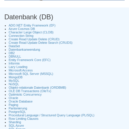
Datenbank (DB)
ADO.NET Entity Framework (EF)
Azure Cosmos DB
Character Large Object (CLOB)
Connection String
Create Read Update Delete (CRUD)
Create Read Update Delete Search (CRUDS)
DataSet
Datenbankanwendung
DB2
DBNULL
Entity Framework Core (EFC)
Informix
Lazy Loading
Microsoft Access
Microsoft SQL Server (MSSQL)
MongoDB
MySQL
NoSQL
Objekt-relationale Datenbank (ORDBMB)
OLE DB Transactions (OleTx)
Optimistic Concurrency
Oracle
Oracle Database
Paging
Partionierung
PostgreSQL
Procedural Language / Structured Query Language (PL/SQL)
Row Limiting Clauses
Sharding
SQL Azure