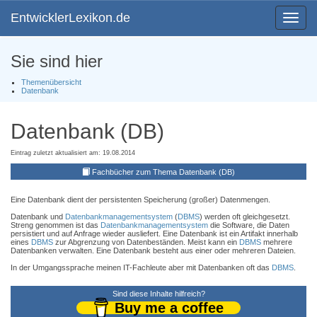
EntwicklerLexikon.de
Toggle
navigat
Sie sind hier
Themenübersicht
Datenbank
Datenbank (DB)
Eintrag zuletzt aktualisiert am: 19.08.2014
Fachbücher zum Thema Datenbank (DB)
Eine Datenbank dient der persistenten Speicherung (großer) Datenmengen.
Datenbank und
Datenbankmanagementsystem
(
DBMS
) werden oft gleichgesetzt.
Streng genommen ist das
Datenbankmanagementsystem
die Software, die Daten
persistiert und auf Anfrage wieder ausliefert. Eine Datenbank ist ein Artifakt innerhalb
eines
DBMS
zur Abgrenzung von Datenbeständen. Meist kann ein
DBMS
mehrere
Datenbanken verwalten. Eine Datenbank besteht aus einer oder mehreren Dateien.
In der Umgangssprache meinen IT-Fachleute aber mit Datenbanken oft das
DBMS
.
Sind diese Inhalte hilfreich?
Buy me a coffee