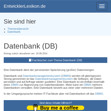
EntwicklerLexikon.de
Toggle
navigat
Sie sind hier
Themenübersicht
Datenbank
Datenbank (DB)
Eintrag zuletzt aktualisiert am: 19.08.2014
Fachbücher zum Thema Datenbank (DB)
Eine Datenbank dient der persistenten Speicherung (großer) Datenmengen.
Datenbank und
Datenbankmanagementsystem
(
DBMS
) werden oft gleichgesetzt.
Streng genommen ist das
Datenbankmanagementsystem
die Software, die Daten
persistiert und auf Anfrage wieder ausliefert. Eine Datenbank ist ein Artifakt innerhalb
eines
DBMS
zur Abgrenzung von Datenbeständen. Meist kann ein
DBMS
mehrere
Datenbanken verwalten. Eine Datenbank besteht aus einer oder mehreren Dateien.
In der Umgangssprache meinen IT-Fachleute aber mit Datenbanken oft das
DBMS
.
Sind diese Inhalte hilfreich?
Buy me a coffee