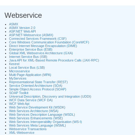
Webservice
ASMX
ASMX Version 2.0
ASP.NET Web API
ASP.NET-Webservice (ASMX)
Connected Services Framework (CSF)
Core Windows Communication Foundation (CoreWCF)
Direct Internet Message Encapsulation (DIME)
Enterprise Service Bus (ESB)
Global XML Webservice Architecture (GXA)
Internet Service Bus (ISB)
Java API for XML-Based Remote Procedure Calls (JAX-RPC)
Kestrel
Local Service Bus (LSB)
Microsservice
Multi-Page-Application (MPA)
MyServices
Representational State Transfer (REST)
Service Oriented Architecture (SOA)
Simple Object Access Protocol (SOAP)
SOAP Toolkit
Universal Description, Discovery and Integration (UDDI)
WCF Data Service (WCF DA)
WCF Web Api
Web Service Development Kit (WSDK)
Web Services Architecture (WSA)
Web Services Description Language (WSDL)
Web Services Enhancements (WSE)
Web Services Interoperability Organisation (WS-I)
Web Services Meta Language (WSML)
Webservice Transactions
XML-Webservice