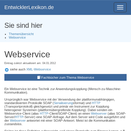
EntwicklerLexikon.de
Toggle
navigat
Sie sind hier
Themenübersicht
Webservice
Webservice
Eintrag zuletzt aktualisiert am: 04.01.2012
siehe auch
XML-Webservice
Fachbücher zum Thema Webservice
Ein Webservice ist eine Technik zur Anwendungskopplung (Mensch-zu-Maschine-
Kommunikation).
Ursprünglich war Webservice mit der Verwendung der plattformunabhängigen,
standardisierten Protokolle SOAP (
Serialisierung
sformat) und
HTTP
(Transportprotokoll) gleichgesetzt und primär ein Instrument zur Kopplung
heterogener Systemen (plattformübergreifende Kopplung). Dabei senden ein
Webservice-Client (alias
HTTP
-Client/SOAP-Client) an einen
Webserver
(alias SOAP-
Server/
HTTP
-Server) eine SOAP-Anfrage. Auf dem Server wird Code ausgeführt und
der
Webserver
antwortet mit einer SOAP-Antwort. Meist ist die Kommunikation
zustandslos.