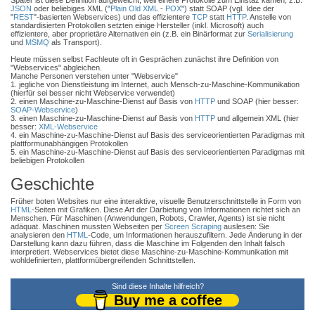
Später ist diese Definition aufgeweicht, weil einere Protokolle zum Einstaz kamen, z.B.
JSON
oder beliebiges XML ("
Plain Old XML
-
POX
") statt SOAP (vgl. Idee der
"
REST
"-basierten Webservices) und das effizientere
TCP
statt
HTTP
. Anstelle von
standardisierten Protokollen setzten einige Hersteller (inkl. Microsoft) auch
effizientere, aber proprietäre Alternativen ein (z.B. ein Binärformat zur
Serialisierung
und
MSMQ
als Transport).
Heute müssen selbst Fachleute oft in Gesprächen zunächst ihre Definition von
"Webservices" abgleichen.
Manche Personen verstehen unter "Webservice"
1. jegliche von Dienstleistung im Internet, auch Mensch-zu-Maschine-Kommunikation
(hierfür sei besser nicht Webservice verwendet)
2. einen Maschine-zu-Maschine-Dienst auf Basis von
HTTP
und SOAP (hier besser:
SOAP-Webservice
)
3. einen Maschine-zu-Maschine-Dienst auf Basis von
HTTP
und allgemein XML (hier
besser:
XML-Webservice
4. ein Maschine-zu-Maschine-Dienst auf Basis des serviceorientierten Paradigmas mit
plattformunabhängigen Protokollen
5. ein Maschine-zu-Maschine-Dienst auf Basis des serviceorientierten Paradigmas mit
beliebigen Protokollen
Geschichte
Früher boten Websites nur eine interaktive, visuelle Benutzerschnittstelle in Form von
HTML
-Seiten mit Grafiken. Diese Art der Darbietung von Informationen richtet sich an
Menschen. Für Maschinen (Anwendungen, Robots, Crawler, Agents) ist sie nicht
adäquat. Maschinen mussten Webseiten per
Screen Scraping
auslesen: Sie
analysieren den
HTML
-Code, um Informationen herauszufiltern. Jede Änderung in der
Darstellung kann dazu führen, dass die Maschine im Folgenden den Inhalt falsch
interpretiert. Webservices bietet diese Maschine-zu-Maschine-Kommunikation mit
wohldefinierten, plattformübergreifenden Schnittstellen.
Sind diese Inhalte hilfreich?
Buy me a coffee