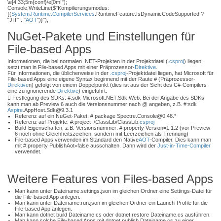
\e[4;33;5m{conf}\e[0m!");
Console.WriteLine($"Kompilierungsmodus:
{(
System.Runtime.CompilerServices
.RuntimeFeature.IsDynamicCodeSupported ?
"JIT" : "
AOT
")}");
NuGet-Pakete und Einstellungen für
File-based Apps
Informationen, die bei normalen .NET-Projekten in der Projektdatei (
.csproj
) liegen,
setzt man in File-based Apps mit einer Präprozessor-
Direktive
.
Für Informationen, die üblicherweise in der
.csproj
-Projektdatei liegen, hat Microsoft für
File-based Apps eine eigene Syntax beginnend mit der Raute # (Präprozessor-
Direktive
n) gefolgt von einem Doppelpunkt (dies ist aus der Sicht des C#-Compilers
eine zu ignorierende
Direktive
) eingeführt:
 Festlegung des SDKs: #:sdk Microsoft.NET.Sdk.Web. Bei der Angabe des SDKs
kann man ab Preview 6 auch die Versionsnummer nach @ angeben, z.B. #:sdk
Aspire
.AppHost.Sdk@9.3.1
Referenz auf ein NuGet-Paket: #:package Spectre.Console@0.48.*
Referenz auf Projekte: #:project ./ClassLib/ClassLib
.csproj
Build-Eigenschaften, z.B. Versionsnummer: #:property Version=1.1.2 (vor Preview
6 noch ohne Gleichheitszeichen, sondern mit Leerzeichen als Trennung)
File-based Apps verwenden im Standard den Native
AOT
-Compiler. Dies kann man
mit #:property PublishAot=false ausschalten. Dann wird der
Just-in-Time-Compiler
verwendet.
Weitere Features von Files-based Apps
Man kann unter Dateiname.settings.json im gleichen Ordner eine Settings-Datei für
die File-based App anlegen.
Man kann unter Dateiname.run.json im gleichen Ordner ein Launch-Profile für die
File-based App anlegen.
Man kann dotnet build Dateiname.cs oder dotnet restore Dateiname.cs ausführen.
Man kann solche File-based Apps mit dotnet publish Dateiname.cs zu einer