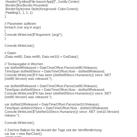
.Header("[yellow]File-based App[/]", Justify.Center)
.Border(BoxBorder.Rounded)
.BorderStyle(new Style(foreground: Color.Green))
.Padding(1, 1, 1, 1)
);
// Parameter auflisten
foreach (var arg in args)
{
Console.WriteLine($"Argument: {arg}");
}
Console.WriteLine();
// Daten
(Data net80, Data net90, Data net10) = GetData();
// Textausgabe in Wochen
var dotNet8Released = DateTimeOffset.Parse(net80.Release);
TimeSpan dotNet8Since = DateTimeOffset.Now - dotNet8Released;
Console.WriteLine($"It has been {dotNet8Since.Humanize()} since .NET
{net80.Version} was released.");
var dotNet9Released = DateTimeOffset.Parse(net90.Release);
TimeSpan dotNet9Since = DateTimeOffset.Now - dotNet9Released;
Console.WriteLine($"It has been {dotNet9Since.Humanize()} since .NET
{net90.Version} was released.");
var dotNet10Released = DateTimeOffset.Parse(net10.Release);
TimeSpan dotNet10Since = DateTimeOffset.Now - dotNet10Released;
Console.WriteLine($"{dotNet10Since.Humanize()} since .NET {net10.Version}
release.");
Console.WriteLine();
// Zeichne Balken für die Anzahl der Tage seit der Veröffentlichung
var bar = new BarChart()