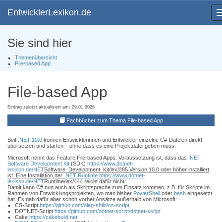
EntwicklerLexikon.de
Sie sind hier
Themenübersicht
File-based App
File-based App
Eintrag zuletzt aktualisiert am: 29.01.2026
Fachbücher zum Thema File-based App
Seit
.NET 10.0
können Entwicklerinnen und Entwickler einzelne C#-Dateien direkt
übersetzen und starten – ohne dass es eine Projektdatei geben muss.
Microsoft nennt das Feature File-based Apps. Voraussetzung ist, dass das
.NET
Software Development Kit
(SDK)
https://www.dotnet-
lexikon.de/NET
Software_Development_Kit/lex/285 Version 10.0 oder höher installiert
ist. Eine Installation der
.NET Runtime
https://www.dotnet-
lexikon.de/NET
Runtime/lex/444 reicht dafür nicht!
Damit kann C# nun auch als Skriptsprache zum Einsatz kommen, z.B. für Skripte im
Rahmen von Entwicklungsprojekten, wo man bisher
PowerShell
oder
bash
eingesetzt
hat. Es gab dafür aber schon vorher Ansätze außerhalb von Microsoft:
CS-Script
https://github.com/oleg-shilo/cs-script
DOTNET-Script
https://github.com/dotnet-script/dotnet-script
Cake
https://cakebuild.net