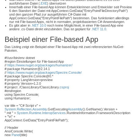
ausführbaren Datei (.
EXE
) übersetzen
Innerhalb einer File-based App können Entwicklerinnen und Entwickler seit Preview
6 den Standort der Datei mit AppContext.GetData("EntryPointFileDirectoryPath")
und den ganzen Pfad zur ausgeführten C#-Datei mit
AppContext.GetData("EntryPointFilePath") bestimmen. Das funktioniert allerdings
nur mit File-based Apps, nicht in normalen, projektbasierten C#-Anwendungen.
Es gibt aber in
.NET 10.0
noch keine Möglichkeit, in einer File-based App eine
andere .cs-Datei direkt einzubinden. Das ist geplant für
.NET 11.0
.
Beispiel einer File-based App
Das Listing zeigt ein Beispiel einer File-based App mit zwei referenzierten NuGet-
Paketen.
#!/usr/bin/env dotnet
#region Einstellungen für File-based App
//
https://www.nuget.org/packages/humanizer/
#:package Humanizer@2.14.1
//
https://www.nuget.org/packages/Spectre.Console/
#:package Spectre.Console@0.*
#:property LangVersion=preview
#:property Version=1.2.0
#:project ./ClassLibrary/ClassLibrary
.csproj
#endregion
using Spectre.Console;
using Humanizer;
var title = "C# Script v" +
System.Reflection
.
Assembly
.GetExecuting
Assembly
().GetName().Version +
" mit " +
System.Runtime.InteropServices
.RuntimeInformation.FrameworkDescription
+ "\n" +
AppContext.GetData("EntryPointFilePath");
// Header
AnsiConsole.Write(
new
Panel
(title)