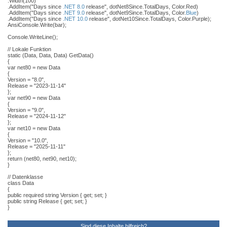
.Width(100)
.AddItem("Days since
.NET 8.0
release", dotNet8Since.TotalDays, Color.Red)
.AddItem("Days since
.NET 9.0
release", dotNet9Since.TotalDays, Color.
Blue
)
.AddItem("Days since
.NET 10.0
release", dotNet10Since.TotalDays, Color.Purple);
AnsiConsole.Write(bar);
Console.WriteLine();
// Lokale Funktion
static (Data, Data, Data) GetData()
{
var net80 = new Data
{
Version = "8.0",
Release = "2023-11-14"
};
var net90 = new Data
{
Version = "9.0",
Release = "2024-11-12"
};
var net10 = new Data
{
Version = "10.0",
Release = "2025-11-11"
};
return (net80, net90, net10);
}
// Datenklasse
class Data
{
public required string Version { get; set; }
public string Release { get; set; }
}
Sind diese Inhalte hilfreich?