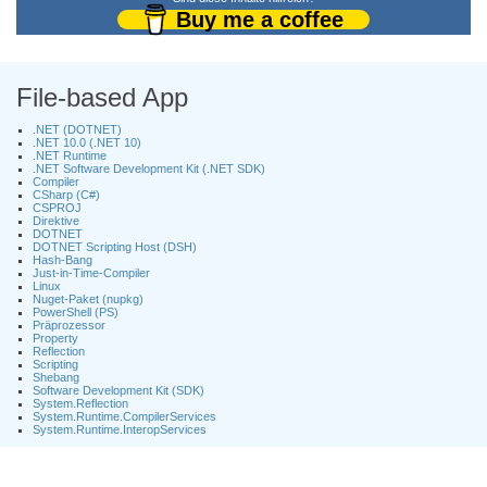
Buy me a coffee
File-based App
.NET (DOTNET)
.NET 10.0 (.NET 10)
.NET Runtime
.NET Software Development Kit (.NET SDK)
Compiler
CSharp (C#)
CSPROJ
Direktive
DOTNET
DOTNET Scripting Host (DSH)
Hash-Bang
Just-in-Time-Compiler
Linux
Nuget-Paket (nupkg)
PowerShell (PS)
Präprozessor
Property
Reflection
Scripting
Shebang
Software Development Kit (SDK)
System.Reflection
System.Runtime.CompilerServices
System.Runtime.InteropServices