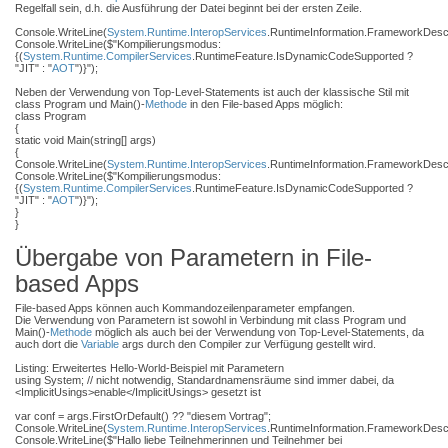
Regelfall sein, d.h. die Ausführung der Datei beginnt bei der ersten Zeile.
Console.WriteLine(
System.Runtime.InteropServices
.RuntimeInformation.FrameworkDescr
Console.WriteLine($"Kompilierungsmodus:
{(
System.Runtime.CompilerServices
.RuntimeFeature.IsDynamicCodeSupported ?
"JIT" : "
AOT
")}");
Neben der Verwendung von Top-Level-Statements ist auch der klassische Stil mit
class Program und Main()-
Methode
in den File-based Apps möglich:
class Program
{
static void Main(string[] args)
{
Console.WriteLine(
System.Runtime.InteropServices
.RuntimeInformation.FrameworkDescr
Console.WriteLine($"Kompilierungsmodus:
{(
System.Runtime.CompilerServices
.RuntimeFeature.IsDynamicCodeSupported ?
"JIT" : "
AOT
")}");
}
}
Übergabe von Parametern in File-
based Apps
File-based Apps können auch Kommandozeilenparameter empfangen.
Die Verwendung von Parametern ist sowohl in Verbindung mit class Program und
Main()-
Methode
möglich als auch bei der Verwendung von Top-Level-Statements, da
auch dort die
Variable
args durch den Compiler zur Verfügung gestellt wird.
Listing: Erweitertes Hello-World-Beispiel mit Parametern
using System; // nicht notwendig, Standardnamensräume sind immer dabei, da
<ImplicitUsings>enable</ImplicitUsings> gesetzt ist
var conf = args.FirstOrDefault() ?? "diesem Vortrag";
Console.WriteLine(
System.Runtime.InteropServices
.RuntimeInformation.FrameworkDescr
Console.WriteLine($"Hallo liebe Teilnehmerinnen und Teilnehmer bei