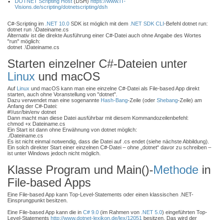
DOTNET Scripting Host
(DSH)
https://www.IT-
Visions.de/scripting/dotnetscripting/dsh
C#-Scripting im
.NET 10.0
SDK ist möglich mit dem
.NET SDK
CLI
-Befehl dotnet run:
dotnet run .\Dateiname.cs
Alternativ ist die direkte Ausführung einer C#-Datei auch ohne Angabe des Wortes
"run" möglich:
dotnet .\Dateiname.cs
Starten einzelner C#-Dateien unter
Linux
und macOS
Auf
Linux
und macOS kann man eine einzelne C#-Datei als File-based App direkt
starten, auch ohne Voranstellung von "dotnet".
Dazu verwendet man eine sogenannte
Hash-Bang
-Zeile (oder
Shebang
-Zeile) am
Anfang der C#-Datei:
#!/usr/bin/env dotnet
Dann macht man diese Datei ausführbar mit diesem Kommandozeilenbefehl:
chmod +x Dateiname.cs
Ein Start ist dann ohne Erwähnung von dotnet möglich:
./Dateiname.cs
Es ist nicht einmal notwendig, dass die Datei auf .cs endet (siehe nächste Abbildung).
Ein solch direkter Start einer einzelnen C#-Datei – ohne „dotnet“ davor zu schreiben –
ist unter Windows jedoch nicht möglich.
Klasse Program und Main()-
Methode
in
File-based Apps
Eine File-based App kann Top-Level-Statements oder einen klassischen .NET-
Einsprungpunkt besitzen.
Eine File-based App kann die in
C# 9.0
(im Rahmen von
.NET 5.0
) eingeführten Top-
Level-Statements
http://www.dotnet-lexikon.de/lex/12051
besitzen. Das wird der