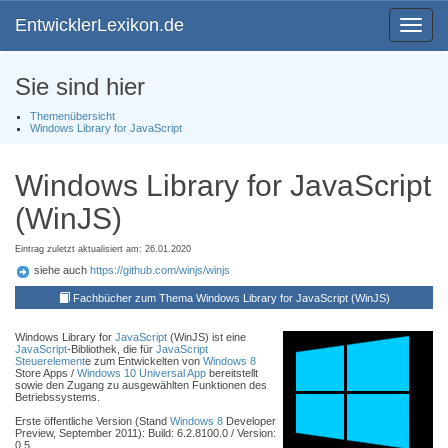
EntwicklerLexikon.de
Toggle
navigat
Sie sind hier
Themenübersicht
Windows Library for JavaScript
Windows Library for JavaScript
(WinJS)
Eintrag zuletzt aktualisiert am: 26.01.2020
siehe auch
https://github.com/winjs/winjs
Fachbücher zum Thema Windows Library for JavaScript (WinJS)
Windows Library for
JavaScript
(WinJS) ist eine
JavaScript
-Bibliothek, die für
JavaScript
Steuerelement
e zum Entwickelten von
Windows 8
Store Apps /
Windows 10
Universal App
bereitstellt
sowie den Zugang zu ausgewählten Funktionen des
Betriebssystems.
Erste öffentliche Version (Stand
Windows 8
Developer
Preview, September 2011): Build: 6.2.8100.0 / Version:
0.5