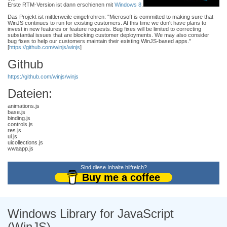
Erste RTM-Version ist dann erschienen mit
Windows 8
.
Das Projekt ist mittlerweile eingefrohren: "Microsoft is committed to making sure that
WinJS continues to run for existing customers. At this time we don't have plans to
invest in new features or feature requests. Bug fixes will be limited to correcting
substantial issues that are blocking customer deployments. We may also consider
bug fixes to help our customers maintain their existing WinJS-based apps."
[
https://github.com/winjs/winjs
]
Github
https://github.com/winjs/winjs
Dateien:
animations.js
base.js
binding.js
controls.js
res.js
ui.js
uicollections.js
wwaapp.js
Sind diese Inhalte hilfreich?
Buy me a coffee
Windows Library for JavaScript
(WinJS)