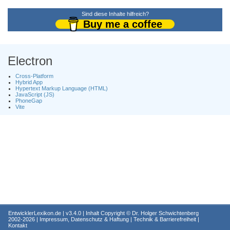
Sind diese Inhalte hilfreich?
Buy me a coffee
Electron
Cross-Platform
Hybrid App
Hypertext Markup Language (HTML)
JavaScript (JS)
PhoneGap
Vite
EntwicklerLexikon.de
| v3.4.0 | Inhalt Copyright ©
Dr. Holger Schwichtenberg
2002-2026 |
Impressum, Datenschutz & Haftung
|
Technik & Barrierefreiheit
|
Kontakt