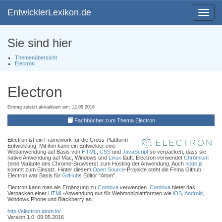
EntwicklerLexikon.de
Toggle
navigat
Sie sind hier
Themenübersicht
Electron
Electron
Eintrag zuletzt aktualisiert am: 12.05.2016
Fachbücher zum Thema Electron
Electron ist ein Framework für die Cross-Plattform-
Entwicklung. Mit ihm kann ein Entwickler eine
Webanwendung auf Basis von
HTML
,
CSS
und
JavaScript
so verpacken, dass sie
native Anwendung auf Mac, Windows und
Linux
läuft. Electron verwendet
Chromium
(eine Variante des Chrome-Browsers) zum Hosting der Anwendung. Auch
node.js
kommt zum Einsatz. Hinter diesem
Open Source
-Projekte steht die Firma Github.
Electron war Basis für
GitHub
s Editor "Atom".
Electron kann man als Ergänzung zu
Cordova
verwenden.
Cordova
bietet das
Verpacken einer
HTML
-Anwendung nur für Webmobilplattformen wie
iOS
,
Android
,
Windows Phone und Blackberry an.
http://electron.atom.io/
Version 1.0: 09.05.2016