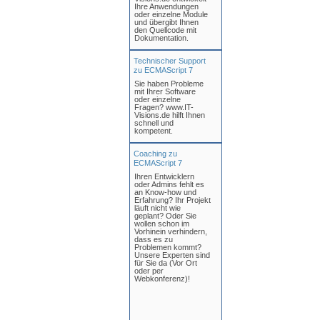
Ihre Anwendungen
oder einzelne Module
und übergibt Ihnen
den Quellcode mit
Dokumentation.
Technischer Support
zu ECMAScript 7
Sie haben Probleme
mit Ihrer Software
oder einzelne
Fragen? www.IT-
Visions.de hilft Ihnen
schnell und
kompetent.
Coaching zu
ECMAScript 7
Ihren Entwicklern
oder Admins fehlt es
an Know-how und
Erfahrung? Ihr Projekt
läuft nicht wie
geplant? Oder Sie
wollen schon im
Vorhinein verhindern,
dass es zu
Problemen kommt?
Unsere Experten sind
für Sie da (Vor Ort
oder per
Webkonferenz)!