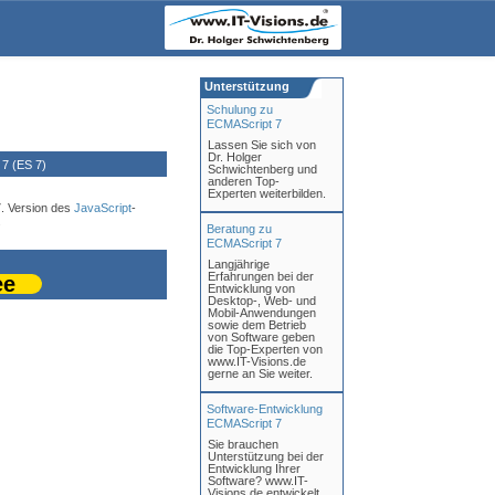
Unterstützung
Schulung zu
ECMAScript 7
Lassen Sie sich von
Dr. Holger
7 (ES 7)
Schwichtenberg und
anderen Top-
Experten weiterbilden.
7. Version des
JavaScript
-
.
Beratung zu
ECMAScript 7
Langjährige
Erfahrungen bei der
ee
Entwicklung von
Desktop-, Web- und
Mobil-Anwendungen
sowie dem Betrieb
von Software geben
die Top-Experten von
www.IT-Visions.de
gerne an Sie weiter.
Software-Entwicklung
ECMAScript 7
Sie brauchen
Unterstützung bei der
Entwicklung Ihrer
Software? www.IT-
Visions.de entwickelt