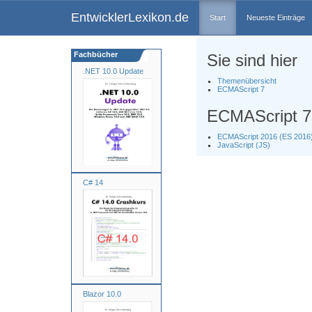
EntwicklerLexikon.de
Start
Neueste Einträge
Fachbücher
Sie sind hier
.NET 10.0 Update
Themenübersicht
ECMAScript 7
ECMAScript 7
ECMAScript 2016 (ES 2016
JavaScript (JS)
C# 14
Blazor 10.0