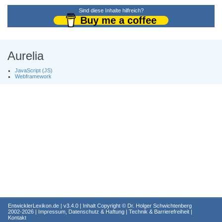
Sind diese Inhalte hilfreich?
Buy me a coffee
Aurelia
JavaScript (JS)
Webframework
EntwicklerLexikon.de
| v3.4.0 | Inhalt Copyright ©
Dr. Holger Schwichtenberg
2002-2026 |
Impressum, Datenschutz & Haftung
|
Technik & Barrierefreiheit
|
Kontakt