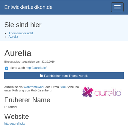
EntwicklerLexikon.de
Toggle
navigat
Sie sind hier
Themenübersicht
Aurelia
Aurelia
Eintrag zuletzt aktualisiert am: 30.10.2016
siehe auch
http://aurelia.io/
Fachbücher zum Thema Aurelia
Aurelia ist ein
Webframework
der Firma
Blue
Spire Inc.
unter Führung von Rob Eisenberg.
Früherer Name
Durandal
Website
http://aurelia.io/