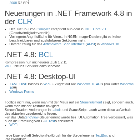
2008
R2 SP1
Neuerungen in .NET Framework 4.8 in
der
CLR
Der Just-In-Time-
Compiler
entspricht nun dem in
.NET Core 2.1
(Geschwindigkeitsvorteile)
Verringerte Angriffsfläche für Viren:: In NGEN Image-Dateien gibt es keine
beschreibbaren und ausführbaren Sektionen mehr.
Unterstützung für das
Antimalware Scan Interface
(
AMSI
) in
Windows 10
.NET 4.8:
BCL
Kompression nun mit neuerer ZLib 1.2.11
WCF
: Neues ServiceHealthBehavior
.NET 4.8: Desktop-UI
XAML
UWP
Islands in
WPF
+ Zugriff auf alle
Windows 10
API
s (nur unter
Windows
10
!!!)
Windows Forms
Tooltips nicht nur, wenn man mit der Maus auf ein
Steuerelement
zeigt, sondern auch,
wenn man mit der Tastatur navigiert
ScreenReader: Änderungen in
Label
s und StatusStrips, auch wenn diese außerhalb
des aktuellen Lesebereichs liegen.
Für das Data
GridView
-Steuerlement wurde bez. UI Automation Tree verbessert, was
auch die Erstellung von G
UI-Test
s erleichtert.
WPF
:
neue Eigenschaft SelectionTextBrush für die Steuerlemente
TextBox
and
PasswordBox