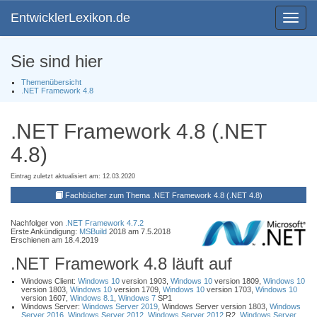
EntwicklerLexikon.de
Toggle
navigat
Sie sind hier
Themenübersicht
.NET Framework 4.8
.NET Framework 4.8 (.NET
4.8)
Eintrag zuletzt aktualisiert am: 12.03.2020
Fachbücher zum Thema .NET Framework 4.8 (.NET 4.8)
Nachfolger von
.NET Framework 4.7.2
Erste Ankündigung:
MSBuild
2018 am 7.5.2018
Erschienen am 18.4.2019
.NET Framework 4.8 läuft auf
Windows Client:
Windows 10
version 1903,
Windows 10
version 1809,
Windows 10
version 1803,
Windows 10
version 1709,
Windows 10
version 1703,
Windows 10
version 1607,
Windows 8.1
,
Windows 7
SP1
Windows Server:
Windows Server 2019
, Windows Server version 1803,
Windows
Server 2016
,
Windows Server 2012
,
Windows Server 2012
R2,
Windows Server