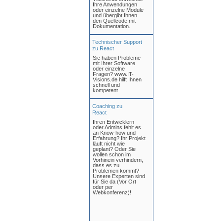
Ihre Anwendungen
oder einzelne Module
und übergibt Ihnen
den Quellcode mit
Dokumentation.
Technischer Support
zu React
Sie haben Probleme
mit Ihrer Software
oder einzelne
Fragen? www.IT-
Visions.de hilft Ihnen
schnell und
kompetent.
Coaching zu
React
Ihren Entwicklern
oder Admins fehlt es
an Know-how und
Erfahrung? Ihr Projekt
läuft nicht wie
geplant? Oder Sie
wollen schon im
Vorhinein verhindern,
dass es zu
Problemen kommt?
Unsere Experten sind
für Sie da (Vor Ort
oder per
Webkonferenz)!