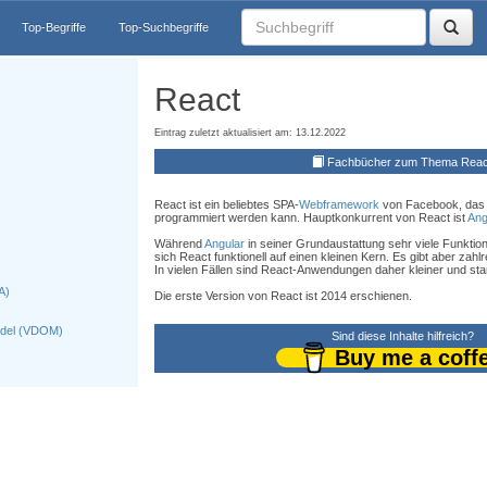
Top-Begriffe
Top-Suchbegriffe
React
Eintrag zuletzt aktualisiert am: 13.12.2022
Fachbücher zum Thema Reac
React ist ein beliebtes SPA-
Webframework
von Facebook, das
programmiert werden kann. Hauptkonkurrent von React ist
Ang
Während
Angular
in seiner Grundaustattung sehr viele Funktion
sich React funktionell auf einen kleinen Kern. Es gibt aber zahl
In vielen Fällen sind React-Anwendungen daher kleiner und star
A)
Die erste Version von React ist 2014 erschienen.
odel (VDOM)
Sind diese Inhalte hilfreich?
Buy me a coff