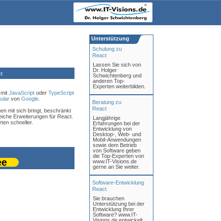
Unterstützung
Schulung zu
React
Lassen Sie sich von
Dr. Holger
t
Schwichtenberg und
anderen Top-
Experten weiterbilden.
 mit
JavaScript
oder
TypeScript
ular
von
Google
.
Beratung zu
React
en mit sich bringt, beschränkt
reiche Erweiterungen für React.
Langjährige
ten schneller.
Erfahrungen bei der
Entwicklung von
Desktop-, Web- und
Mobil-Anwendungen
sowie dem Betrieb
von Software geben
die Top-Experten von
ee
www.IT-Visions.de
gerne an Sie weiter.
Software-Entwicklung
React
Sie brauchen
Unterstützung bei der
Entwicklung Ihrer
Software? www.IT-
Visions.de entwickelt