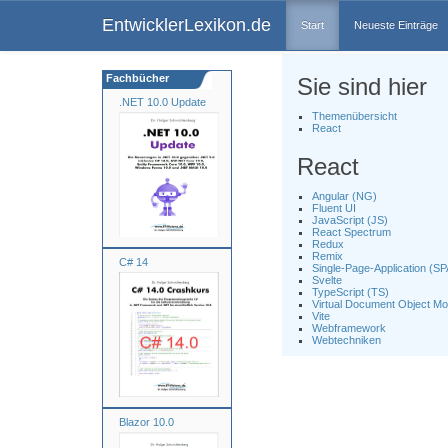
EntwicklerLexikon.de
Start
Neueste Einträge
Fachbücher
Sie sind hier
.NET 10.0 Update
Themenübersicht
React
React
Angular (NG)
Fluent UI
JavaScript (JS)
React Spectrum
Redux
Remix
C# 14
Single-Page-Application (SP
Svelte
TypeScript (TS)
Virtual Document Object M
Vite
Webframework
Webtechniken
Blazor 10.0