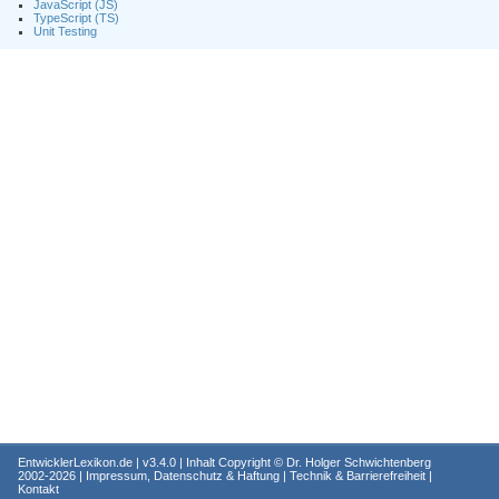
JavaScript (JS)
TypeScript (TS)
Unit Testing
EntwicklerLexikon.de
| v3.4.0 | Inhalt Copyright ©
Dr. Holger Schwichtenberg
2002-2026 |
Impressum, Datenschutz & Haftung
|
Technik & Barrierefreiheit
|
Kontakt