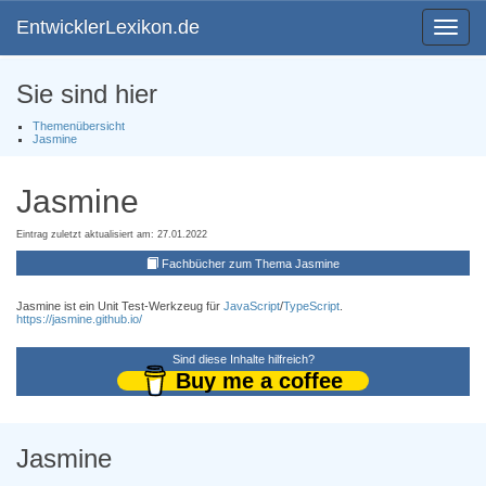
EntwicklerLexikon.de
Toggle
navigat
Sie sind hier
Themenübersicht
Jasmine
Jasmine
Eintrag zuletzt aktualisiert am: 27.01.2022
Fachbücher zum Thema Jasmine
Jasmine ist ein Unit Test-Werkzeug für
JavaScript
/
TypeScript
.
https://jasmine.github.io/
Sind diese Inhalte hilfreich?
Buy me a coffee
Jasmine