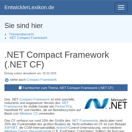
EntwicklerLexikon.de
Toggle
navigat
Sie sind hier
Themenübersicht
.NET Compact Framework
.NET Compact Framework
(.NET CF)
Eintrag zuletzt aktualisiert am: 02.02.2015
siehe auch
Compact Framework
Fachbücher zum Thema .NET Compact Framework (.NET CF)
Das .NET
Compact Framework
ist eine spezielle,
reduzierte und angepasste Version des
.NET
Framework
s für mobile Geräte wie
Pocket PC
s,
Handheld PC und Hanfies, die ein Betriebssystem auf
Basis von
Windows CE
verwenden.
Das CF umfasst nur rund 10% der Größe des
.NET Framework
s, deckt aber rund
25% der Funktionalität des großen Bruders ab. Nicht enthalten im CF ist zum Beispiel
ASP.NET
, die COM-Interoperabilität,
ActiveX
-Control-Unterstützung, verschiedene
Windows Forms
-
Steuerelement
e (z.B. FontDialog, ColorDialog, Splitter) die Nutzung