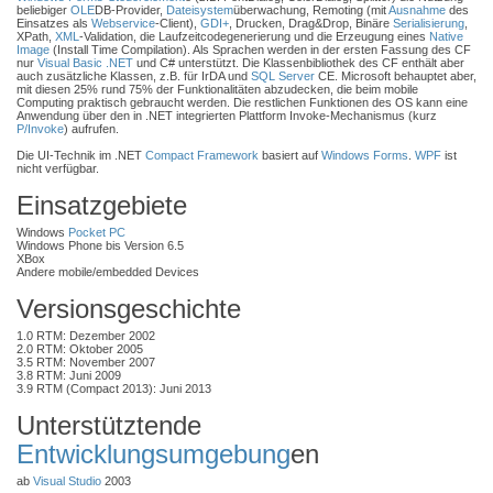
beliebiger
OLE
DB-Provider,
Dateisystem
überwachung, Remoting (mit
Ausnahme
des
Einsatzes als
Webservice
-Client),
GDI+
, Drucken, Drag&Drop, Binäre
Serialisierung
,
XPath,
XML
-Validation, die Laufzeitcodegenerierung und die Erzeugung eines
Native
Image
(Install Time Compilation). Als Sprachen werden in der ersten Fassung des CF
nur
Visual Basic .NET
und C# unterstützt. Die Klassenbibliothek des CF enthält aber
auch zusätzliche Klassen, z.B. für IrDA und
SQL Server
CE. Microsoft behauptet aber,
mit diesen 25% rund 75% der Funktionalitäten abzudecken, die beim mobile
Computing praktisch gebraucht werden. Die restlichen Funktionen des OS kann eine
Anwendung über den in .NET integrierten Plattform Invoke-Mechanismus (kurz
P/Invoke
) aufrufen.
Die UI-Technik im .NET
Compact Framework
basiert auf
Windows Forms
.
WPF
ist
nicht verfügbar.
Einsatzgebiete
Windows
Pocket PC
Windows Phone bis Version 6.5
XBox
Andere mobile/embedded Devices
Versionsgeschichte
1.0 RTM: Dezember 2002
2.0 RTM: Oktober 2005
3.5 RTM: November 2007
3.8 RTM: Juni 2009
3.9 RTM (Compact 2013): Juni 2013
Unterstütztende
Entwicklungsumgebung
en
ab
Visual Studio
2003