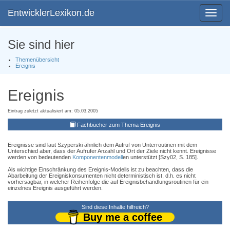
EntwicklerLexikon.de
Toggle
navigat
Sie sind hier
Themenübersicht
Ereignis
Ereignis
Eintrag zuletzt aktualisiert am: 05.03.2005
Fachbücher zum Thema Ereignis
Ereignisse sind laut Szyperski ähnlich dem Aufruf von Unterroutinen mit dem
Unterschied aber, dass der Aufrufer Anzahl und Ort der Ziele nicht kennt. Ereignisse
werden von bedeutenden
Komponentenmodell
en unterstützt [Szy02, S. 185].
Als wichtige Einschränkung des Ereignis-Modells ist zu beachten, dass die
Abarbeitung der Ereigniskonsumenten nicht deterministisch ist, d.h. es nicht
vorhersagbar, in welcher Reihenfolge die auf Ereignisbehandlungsroutinen für ein
einzelnes Ereignis ausgeführt werden.
Sind diese Inhalte hilfreich?
Buy me a coffee