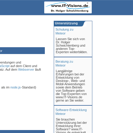
Unterstützung
Schulung zu
Meteor
Lassen Sie sich von
Dr. Holger
Schwichtenberg und
anderen Top-
or
Experten weiterbilden.
Beratung zu
nwendungen und
Meteor
aScript
auf dem Client und
tz. Auf dem
Webserver
läuft
Langjährige
Erfahrungen bei der
Entwicklung von
Desktop-, Web- und
Mobil-Anwendungen
 als im
node.js
-Standard)
sowie dem Betrieb
von Software geben
die Top-Experten von
www.IT-Visions.de
gerne an Sie weiter.
Software-Entwicklung
Meteor
Sie brauchen
Unterstützung bei der
Entwicklung Ihrer
Software? www.IT-
Visions.de entwickelt