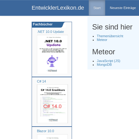
EntwicklerLexikon.de
Start
Neueste Einträge
Fachbücher
Sie sind hier
.NET 10.0 Update
Themenübersicht
Meteor
Meteor
JavaScript (JS)
MongoDB
C# 14
Blazor 10.0