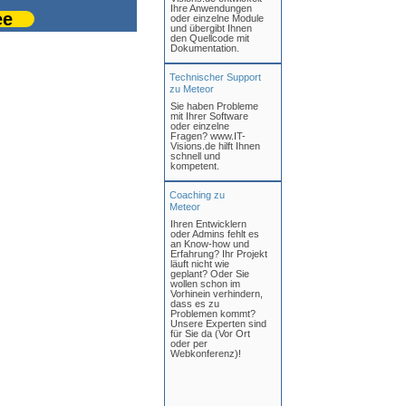
Ihre Anwendungen
ee
oder einzelne Module
und übergibt Ihnen
den Quellcode mit
Dokumentation.
Technischer Support
zu Meteor
Sie haben Probleme
mit Ihrer Software
oder einzelne
Fragen? www.IT-
Visions.de hilft Ihnen
schnell und
kompetent.
Coaching zu
Meteor
Ihren Entwicklern
oder Admins fehlt es
an Know-how und
Erfahrung? Ihr Projekt
läuft nicht wie
geplant? Oder Sie
wollen schon im
Vorhinein verhindern,
dass es zu
Problemen kommt?
Unsere Experten sind
für Sie da (Vor Ort
oder per
Webkonferenz)!