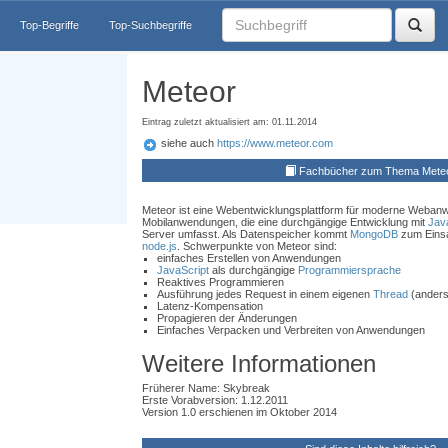
Top-Begriffe
Top-Suchbegriffe
Meteor
Eintrag zuletzt aktualisiert am: 01.11.2014
siehe auch
https://www.meteor.com
Fachbücher zum Thema Mete
Meteor ist eine Webentwicklungsplattform für moderne Weba
Mobilanwendungen, die eine durchgängige Entwicklung mit
Jav
Server umfasst. Als Datenspeicher kommt
MongoDB
zum Einsa
node.js
. Schwerpunkte von Meteor sind:
einfaches Erstellen von Anwendungen
JavaScript
als durchgängige
Programmiersprache
Reaktives Programmieren
Ausführung jedes Request in einem eigenen
Thread
(anders
Latenz-Kompensation
Propagieren der Änderungen
Einfaches Verpacken und Verbreiten von Anwendungen
Weitere Informationen
Früherer Name: Skybreak
Erste Vorabversion: 1.12.2011
Version 1.0 erschienen im Oktober 2014