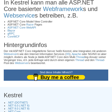
In Kestrel kann man alle ASP.NET
Core basierter
Webframework
s und
Webservice
s betreiben, z.B.
ASP.NET Core Model View Controller
ASP.NET Core
Razor
Pages
ASP.NET Core WebAPI
Blazor
gRPC
CoreWCF
Hintergrundinfos
Der mit ASP.NET Core mitgelieferte Server heißt Kestrel, eine Integration mit anderen
Webserver
n wie den Internet Information Services (
IIS
),
Apache
oder NGINX ist aber
möglich. Anders als Node.js bleibt ASP.NET Core dem Multi-
Thread
ing-Ansatz seiner
Vorgänger treu, d.h. jede Anfrage wird durch einen eigenen
Thread
und den
Thread
-
Pool des
Webserver
s beantwortet.
Sind diese Inhalte hilfreich?
Buy me a coffee
Kestrel
.NET (DOTNET)
.NET 6.0 (.NET 6)
.NET 8.0 (.NET 8)
.NET Core