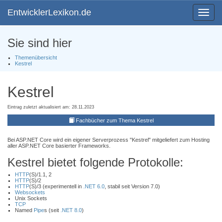
EntwicklerLexikon.de
Toggle
navigat
Sie sind hier
Themenübersicht
Kestrel
Kestrel
Eintrag zuletzt aktualisiert am: 28.11.2023
Fachbücher zum Thema Kestrel
Bei ASP.NET Core wird ein eigener Serverprozess "Kestrel" mitgeliefert zum Hosting
aller ASP.NET Core basierter Frameworks.
Kestrel bietet folgende Protokolle:
HTTP
(S)/1.1, 2
HTTP
(S)/2
HTTP
(S)/3 (experimentell in
.NET 6.0
, stabil seit Version 7.0)
Websockets
Unix Sockets
TCP
Named
Pipe
s (seit
.NET 8.0
)