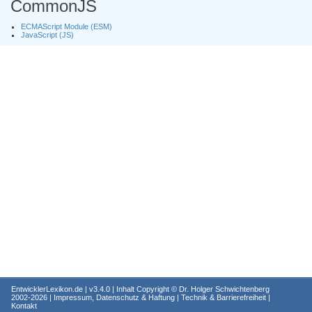
CommonJS
ECMAScript Module (ESM)
JavaScript (JS)
EntwicklerLexikon.de
| v3.4.0 | Inhalt Copyright ©
Dr. Holger Schwichtenberg
2002-2026 |
Impressum, Datenschutz & Haftung
|
Technik & Barrierefreiheit
|
Kontakt