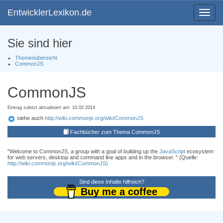
EntwicklerLexikon.de
Toggle
navigat
Sie sind hier
Themenübersicht
CommonJS
CommonJS
Eintrag zuletzt aktualisiert am: 10.02.2014
siehe auch
http://wiki.commonjs.org/wiki/CommonJS
Fachbücher zum Thema CommonJS
"Welcome to CommonJS, a group with a goal of building up the
JavaScript
ecosystem
for web servers, desktop and command line apps and in the browser. " (Quelle:
http://wiki.commonjs.org/wiki/CommonJS)
Sind diese Inhalte hilfreich?
Buy me a coffee