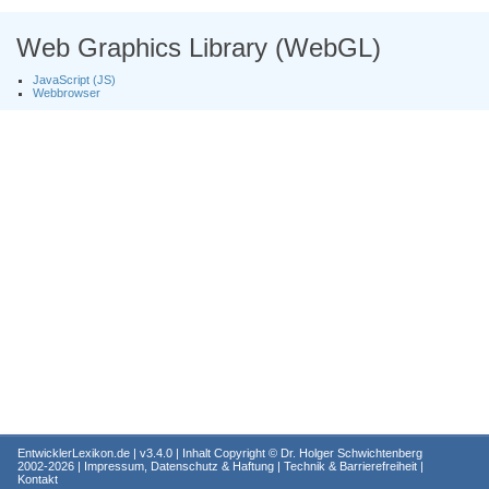
Web Graphics Library (WebGL)
JavaScript (JS)
Webbrowser
EntwicklerLexikon.de
| v3.4.0 | Inhalt Copyright ©
Dr. Holger Schwichtenberg
2002-2026 |
Impressum, Datenschutz & Haftung
|
Technik & Barrierefreiheit
|
Kontakt