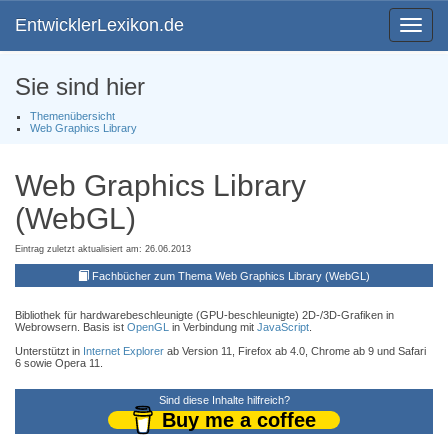
EntwicklerLexikon.de
Toggle
navigat
Sie sind hier
Themenübersicht
Web Graphics Library
Web Graphics Library
(WebGL)
Eintrag zuletzt aktualisiert am: 26.06.2013
Fachbücher zum Thema Web Graphics Library (WebGL)
Bibliothek für hardwarebeschleunigte (GPU-beschleunigte) 2D-/3D-Grafiken in
Webrowsern. Basis ist
OpenGL
in Verbindung mit
JavaScript
.
Unterstützt in
Internet Explorer
ab Version 11, Firefox ab 4.0, Chrome ab 9 und Safari
6 sowie Opera 11.
Sind diese Inhalte hilfreich?
Buy me a coffee