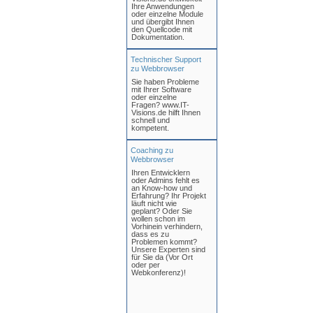
Ihre Anwendungen
oder einzelne Module
und übergibt Ihnen
den Quellcode mit
Dokumentation.
Technischer Support
zu Webbrowser
Sie haben Probleme
mit Ihrer Software
oder einzelne
Fragen? www.IT-
Visions.de hilft Ihnen
schnell und
kompetent.
Coaching zu
Webbrowser
Ihren Entwicklern
oder Admins fehlt es
an Know-how und
Erfahrung? Ihr Projekt
läuft nicht wie
geplant? Oder Sie
wollen schon im
Vorhinein verhindern,
dass es zu
Problemen kommt?
Unsere Experten sind
für Sie da (Vor Ort
oder per
Webkonferenz)!