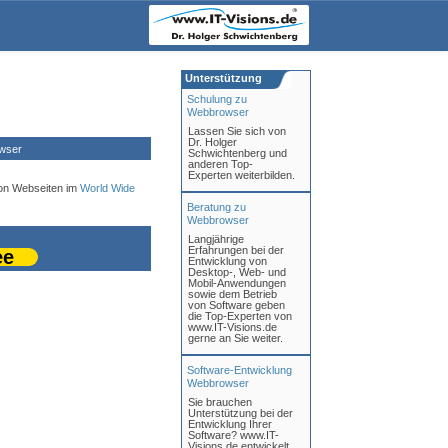
Unterstützung
Schulung zu
Webbrowser
Lassen Sie sich von
Dr. Holger
wser
Schwichtenberg und
anderen Top-
Experten weiterbilden.
von Webseiten im
World Wide
Beratung zu
Webbrowser
Langjährige
Erfahrungen bei der
ee
Entwicklung von
Desktop-, Web- und
Mobil-Anwendungen
sowie dem Betrieb
von Software geben
die Top-Experten von
www.IT-Visions.de
gerne an Sie weiter.
Software-Entwicklung
Webbrowser
Sie brauchen
Unterstützung bei der
Entwicklung Ihrer
Software? www.IT-
Visions.de entwickelt