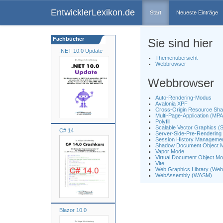
EntwicklerLexikon.de
Start
Neueste Einträge
Fachbücher
Sie sind hier
.NET 10.0 Update
Themenübersicht
Webbrowser
Webbrowser
Auto-Rendering-Modus
Avalonia XPF
Cross-Origin Resource Sh
Multi-Page-Application (MPA
Polyfill
Scalable Vector Graphics 
C# 14
Server-Side-Pre-Rendering
Session History Manageme
Shadow Document Object 
Vapor Mode
Virtual Document Object M
Vite
Web Graphics Library (We
WebAssembly (WASM)
Blazor 10.0