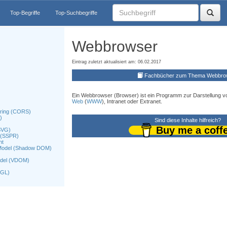
Top-Begriffe
Top-Suchbegriffe
Webbrowser
Eintrag zuletzt aktualisiert am: 06.02.2017
Fachbücher zum Thema Webbro
Ein Webbrowser (Browser) ist ein Programm zur Darstellung 
Web
(
WWW
), Intranet oder Extranet.
aring (CORS)
)
Sind diese Inhalte hilfreich?
Buy me a coff
(SVG)
 (SSPR)
nt
Model (Shadow DOM)
odel (VDOM)
bGL)