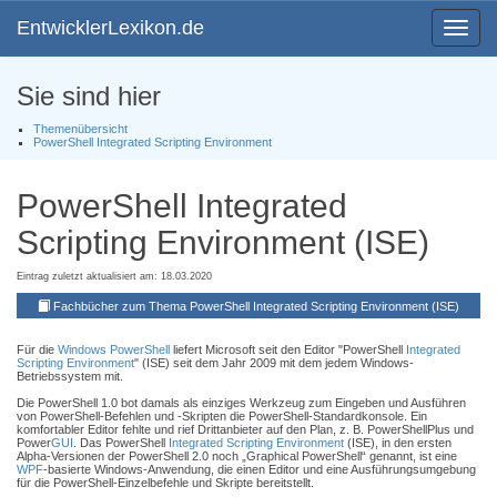
EntwicklerLexikon.de
Toggle
navigat
Sie sind hier
Themenübersicht
PowerShell Integrated Scripting Environment
PowerShell Integrated
Scripting Environment (ISE)
Eintrag zuletzt aktualisiert am: 18.03.2020
Fachbücher zum Thema PowerShell Integrated Scripting Environment (ISE)
Für die
Windows PowerShell
liefert Microsoft seit den Editor "PowerShell
Integrated
Scripting Environment
" (ISE) seit dem Jahr 2009 mit dem jedem Windows-
Betriebssystem mit.
Die PowerShell 1.0 bot damals als einziges Werkzeug zum Eingeben und Ausführen
von PowerShell-Befehlen und -Skripten die PowerShell-Standardkonsole. Ein
komfortabler Editor fehlte und rief Drittanbieter auf den Plan, z. B. PowerShellPlus und
Power
GUI
. Das PowerShell
Integrated Scripting Environment
(ISE), in den ersten
Alpha-Versionen der PowerShell 2.0 noch „Graphical PowerShell“ genannt, ist eine
WPF
-basierte Windows-Anwendung, die einen Editor und eine Ausführungsumgebung
für die PowerShell-Einzelbefehle und Skripte bereitstellt.