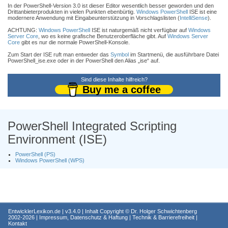
In der PowerShell-Version 3.0 ist dieser Editor wesentlich besser geworden und den
Drittanbieterprodukten in vielen Punkten ebenbürtig.
Windows PowerShell
ISE ist eine
modernere Anwendung mit Eingabeunterstützung in Vorschlagslisten (
IntelliSense
).
ACHTUNG:
Windows PowerShell
ISE ist naturgemäß nicht verfügbar auf
Windows
Server Core
, wo es keine grafische Benutzeroberfläche gibt. Auf
Windows Server
Core
gibt es nur die normale PowerShell-Konsole.
Zum Start der ISE ruft man entweder das
Symbol
im Startmenü, die ausführbare Datei
PowerShell_ise.exe oder in der PowerShell den Alias „ise“ auf.
Sind diese Inhalte hilfreich?
Buy me a coffee
PowerShell Integrated Scripting
Environment (ISE)
PowerShell (PS)
Windows PowerShell (WPS)
EntwicklerLexikon.de
| v3.4.0 | Inhalt Copyright ©
Dr. Holger Schwichtenberg
2002-2026 |
Impressum, Datenschutz & Haftung
|
Technik & Barrierefreiheit
|
Kontakt