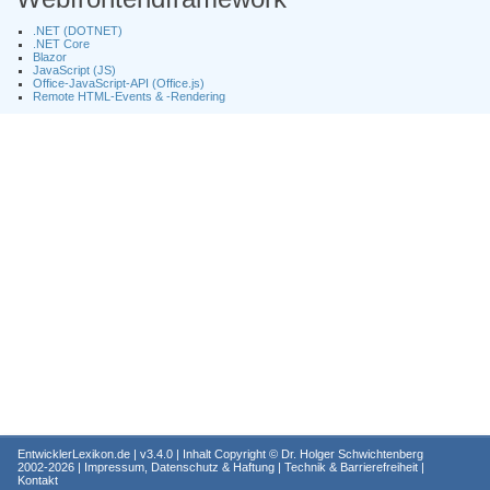
.NET (DOTNET)
.NET Core
Blazor
JavaScript (JS)
Office-JavaScript-API (Office.js)
Remote HTML-Events & -Rendering
EntwicklerLexikon.de
| v3.4.0 | Inhalt Copyright ©
Dr. Holger Schwichtenberg
2002-2026 |
Impressum, Datenschutz & Haftung
|
Technik & Barrierefreiheit
|
Kontakt