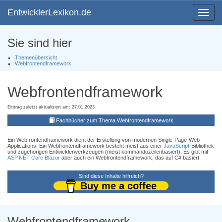
EntwicklerLexikon.de
Toggle
navigat
Sie sind hier
Themenübersicht
Webfrontendframework
Webfrontendframework
Eintrag zuletzt aktualisiert am: 27.01.2023
Fachbücher zum Thema Webfrontendframework
Ein Webfrontendframework dient der Erstellung von modernen Single-Page-Web-
Applications. Ein Webfrontendframework besteht meist aus einer
JavaScript
-Bibliothek
und zugehörigen Entwicklerwerkzeugen (meist kommandozeilenbasiert). Es gibt mit
ASP.NET Core
Blazor
aber auch ein Webfrontendframework, das auf C# basiert.
Sind diese Inhalte hilfreich?
Buy me a coffee
Webfrontendframework