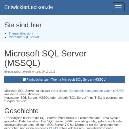
EntwicklerLexikon.de
Toggle
navigat
Sie sind hier
Themenübersicht
Microsoft SQL Server
Microsoft SQL Server
(MSSQL)
Eintrag zuletzt aktualisiert am: 06.10.2016
Fachbücher zum Thema Microsoft SQL Server (MSSQL)
Microsoft SQL Server ist ein weit verbreitetes
Datenbankmanagementsystem
(
DBMS
)
aus dem Hause Microsoft.
Kurzname: SQL Server, MSSQL oder einfach "SQL Server" (im IT-Slang gesprochen
"Sequel Server")
Geschichte
Ursprünglich basierte die SQL Server-Produktlinie auf einem von der Firma Sybase
gekauften Datenbankken. Der SQL Server 6.0/6.5 war als günstig, jedoch auch sehr
fehleranfällig bekannt. Mit dem SQL Server 7.0 hat Microsoft mit der Vergangenheit
gebrochen und einen ein neues
DBMS
entwickeln lassen - von abgeworbenen