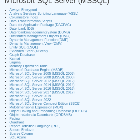
Microsoft SQL Server (MSSQL)
Always Encrypted
Analysis Services Scripting Language (ASSL)
Columnstore Index
Data Transformation Scripts
Data-tier Application Package (DACPAC)
Datenbank (DB)
Datenbankmanagementsystem (DBMS)
Distributed Management Objects (DMO)
Dynamic Management Function (DMF)
Dynamic Management View (DMV)
Entity SQL (ESQL)
Extended Event (XEvent)
Graph Database
Katmai
Laguna
Memory-Optimized Table
Microsoft Database Engine (MSDE)
Microsoft SQL Server 2005 (MSSQL 2005)
Microsoft SQL Server 2008 (MSSQL 2008)
Microsoft SQL Server 2012 (MSSQL 2012)
Microsoft SQL Server 2014 (MSSQL 2014)
Microsoft SQL Server 2016 (MSSQL 2016)
Microsoft SQL Server 2017 (MSSQL 2017)
Microsoft SQL Server 2019
Microsoft SQL Server 2022
Microsoft SQL Server Compact Edition (SSCE)
Multidimensional Expression (MDX)
Object Linking and Embedding Database (OLE DB)
Objekt-relationale Datenbank (ORDBMB)
Paging
Quadrant
Report Definition Language (RDL)
Secure Enclave
Sparse Column
SQL Azure