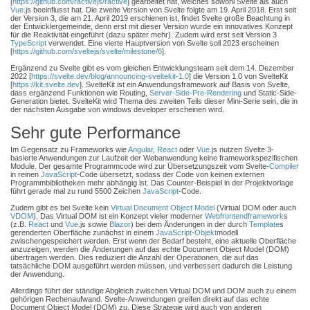
[
https://github.com/ractivejs/ractive
] gearbeitet hat, welches sowohl Svelte als auch
Vue
.js beeinflusst hat. Die zweite Version von Svelte folgte am 19. April 2018. Erst seit
der Version 3, die am 21. April 2019 erschienen ist, findet Svelte große Beachtung in
der Entwicklergemeinde, denn erst mit dieser Version wurde ein innovatives Konzept
für die Reaktivität eingeführt (dazu später mehr). Zudem wird erst seit Version 3
TypeScript
verwendet. Eine vierte Hauptversion von Svelte soll 2023 erscheinen
[
https://github.com/sveltejs/svelte/milestone/6
].
Ergänzend zu Svelte gibt es vom gleichen Entwicklungsteam seit dem 14. Dezember
2022 [
https://svelte.dev/blog/announcing-sveltekit-1.0
] die Version 1.0 von SvelteKit
[
https://kit.svelte.dev
]. SvelteKit ist ein Anwendungsframework auf Basis von Svelte,
dass ergänzend Funktionen wie Routing,
Server-Side-Pre-Rendering
und Static-Side-
Generation bietet. SvelteKit wird Thema des zweiten Teils dieser Mini-Serie sein, die in
der nächsten Ausgabe von windows developer erscheinen wird.
Sehr gute Performance
Im Gegensatz zu Frameworks wie
Angular
,
React
oder
Vue
.js nutzen Svelte 3-
basierte Anwendungen zur Laufzeit der Webanwendung keine frameworkspezifischen
Module. Der gesamte Programmcode wird zur Übersetzungszeit vom Svelte-
Compiler
in reinen
JavaScript
-Code übersetzt, sodass der Code von keinen externen
Programmbibliotheken mehr abhängig ist. Das Counter-Beispiel in der Projektvorlage
führt gerade mal zu rund 5500 Zeichen
JavaScript
-Code.
Zudem gibt es bei Svelte kein
Virtual Document Object Model
(Virtual DOM oder auch
VDOM
). Das Virtual DOM ist ein Konzept vieler moderner
Webfrontendframework
s
(z.B.
React
und
Vue
.js sowie
Blazor
) bei dem Änderungen in der durch
Template
s
gerenderten Oberfläche zunächst in einem
JavaScript
-
Objekt
modell
zwischengespeichert werden. Erst wenn der Bedarf besteht, eine aktuelle Oberfläche
anzuzeigen, werden die Änderungen auf das echte Document Object Model (DOM)
übertragen werden. Dies reduziert die Anzahl der Operationen, die auf das
tatsächliche DOM ausgeführt werden müssen, und verbessert dadurch die Leistung
der Anwendung.
Allerdings führt der ständige Abgleich zwischen Virtual DOM und DOM auch zu einem
gehörigen Rechenaufwand. Svelte-Anwendungen greifen direkt auf das echte
Document Object Model (DOM) zu. Diese Strategie wird auch von anderen