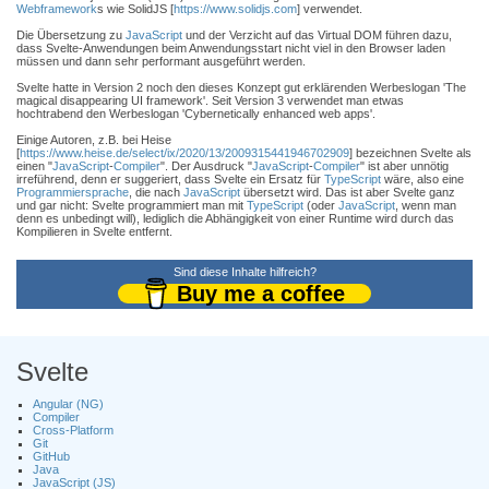
Webframework
s wie SolidJS [
https://www.solidjs.com
] verwendet.
Die Übersetzung zu
JavaScript
und der Verzicht auf das Virtual DOM führen dazu,
dass Svelte-Anwendungen beim Anwendungsstart nicht viel in den Browser laden
müssen und dann sehr performant ausgeführt werden.
Svelte hatte in Version 2 noch den dieses Konzept gut erklärenden Werbeslogan 'The
magical disappearing UI framework'. Seit Version 3 verwendet man etwas
hochtrabend den Werbeslogan 'Cybernetically enhanced web apps'.
Einige Autoren, z.B. bei Heise
[
https://www.heise.de/select/ix/2020/13/2009315441946702909
] bezeichnen Svelte als
einen "
JavaScript
-
Compiler
". Der Ausdruck "
JavaScript
-
Compiler
" ist aber unnötig
irreführend, denn er suggeriert, dass Svelte ein Ersatz für
TypeScript
wäre, also eine
Programmiersprache
, die nach
JavaScript
übersetzt wird. Das ist aber Svelte ganz
und gar nicht: Svelte programmiert man mit
TypeScript
(oder
JavaScript
, wenn man
denn es unbedingt will), lediglich die Abhängigkeit von einer Runtime wird durch das
Kompilieren in Svelte entfernt.
Sind diese Inhalte hilfreich?
Buy me a coffee
Svelte
Angular (NG)
Compiler
Cross-Platform
Git
GitHub
Java
JavaScript (JS)