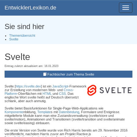
EntwicklerLexikon.de
Toggle
navigat
Sie sind hier
Themenübersicht
Svelte
Svelte
Eintrag zuletzt aktualisiert am: 16.01.2023
Fachbücher zum Thema Svelte
Svelte [
https://svelte.dev
] ist ein
JavaScript
-Framework
zur Erstellung von modernen Web- und
Cross-
Platform
-Oberflächen mit
HTML
und
CSS
. Das
englische Wort svelte heißt auf Deutsch übersetzt
schlank, aber auch anmutig.
Svelte bietet Basisfunktionen für Single-Page-Web-Applications wie
Komponente
nbildung,
Template
s mit
Datenbindung
, Formulare und Ereignisse.
mitgelieferte Module kann man eine Zustandsverwaltung (svelte/store und
svelte/motion), Animationen und Transitionen (svelte/transition und svelte/animate
sowie svelte/easing) einbauen.
Die erste Version von Svelte wurde von Rich Harris bereits am 29. November 2016
veröffentlicht, nachdem Harris zuvor am Projekt Ractive.js