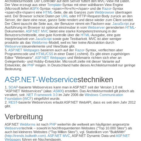
Archotekturmodell. Der Controller auf dem Server füttert den MVC-View mit Daten.
Der View erzeugt aus einer
Template
-Syntax mit einer wählbaren View Engine
(Microsoft liefert A
SPX
-Syntax <span><%=x%></span> und die
Razor
-Syntax
<span>@x</span>) eine
HTML
-Seite, die als Ganzes zum
Webbrowser
übertragen
wird. Der Browser schickt Daten per
URL
oder HTTP-Request-Body zurück an den
Server, der dann eine neue, ganze Seite rendert und diese wieder zum Client sendet.
Der Client tauscht die Seite aus, der Benutzer nimmt ein Flackern war.
JavaScript
zur
Ausführung im Browser ist optional einstreubar in vom
Webserver
gerenderten
HTML
-
Dokumenten.
ASP.NET MVC
bietet eine starke Kompetenztrennung in der
Benutzerschnittstelle, eine gute Kontrolle über die
HTML
-Ausgabe, eine gute
Integrierbarkeit von
JavaScript
sowie gute Testbarkeit. MVC ist aber weniger
produktiv als das
Webforms
-Modell, weil es hier keine Abstraktion durch
Webserver
steuerelemente und ViewState gibt.
5.
ASP.NET Webpages
basieren auch auf der
Razor
-Syntax, verflechten aber
Programmcode und
HTML
/
CSS
in einer Datei (.cshtml). Es gibt einen zugehörigen
Editor "Webmatrix".
ASP.NET Webpages
und Webmatrix richten sich eher an
Gelegenheits- und Hobby-Entwickler. Microsoft zielte mit dieser Variante auf
Entwickler, die
PHP
mögen. In Deutschland hatte dieses Architekturmodell nur geringe
Bedeutung.
ASP.NET-Webservice
stechniken
1.
SOAP
-basierte Webservices kann man in ASP.NET seit der Version 1.0 mit
"ASP.NET Webservices" (alias:
ASMX
) erstellen. Das Architekturmodell gilt jedoch als
veraltert, seit
.NET Framework 3.0
im Jahr 2006 die
Windows Communication
Foundation
(
WCF
) eingeführt wurde.
2.
REST
-basierte Webservices erlaubt ASP.NET WebAPI, dass es seit dem Jahr 2012
gibt.
Verbreitung
ASP.NET
Webforms
ist nach
PHP
weiterhin die weltweit am häufigsten angesetzte
Webserver
technik – sowohl in hochfrequentierten Websites ("Top 10.000 Sites") als
auch bei kleineres Websites ("Top Million Sites"), vgl. Statistiken von "BuildWith"
(
http://trends.builtwith.com)
.
ASP.NET MVC
, ASP.NET Dynamic Data und
ASP.NET
Webpages
führen ein Nischendasein.