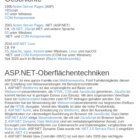
1996
Active Server Pages
(ASP)
VBS
cript
IIS
unter Windows
COM-Komponente
n
2001
Active Server Pages
.NET (ASP.NET)
C#,
VB.NET
,
JScript
.NET und andere Sprache
IIS
unter Windows
.NET- und
COM-Komponente
n
2016
ASP.NET Core
C#, F#
IIS
,
Apache
,
nginx
,
Kestrel
unter Windows,
Linux
und macOS
.NET- und
COM-Komponente
n (COM nur unter Windows)
Seit 2020 auch im Browser (
Blazor WebAssembly
)
ASP.NET-Oberflächentechniken
ASP.NET ist eine ganze Familie von
Webframework
s. Fünf Familiemitglieder dienen
der Erstellung von Webanwendungen mit Benutzerschnittstelle:
1. ASP.NET-
Webforms
ist das ursprüngliche auf Basis von
Webserver
steuerelementen, die
HTML
,
CSS
und
JavaScript
generieren.
JavaScript
kommt hierbei nur in geringen Dosen zum Einsatz. Mit dem sogenannten ViewState
kann ein
Seitenzustand
zwischen zwei HTTP-Anfragen gehalten werden. Der
Entwickler hat bei Verwendung der
Webserver
steuerelemente nur begrenzten Einfluss
auf die
HTML
-Ausgabe. Vorteil des Modells ist aber die hohe Produktivität.
2.
ASP.NET AJAX
, eine Erweiterung zu
Webforms
, dient der Ausweitung der
Möglichkeiten zur clientseitigen Ausführung im Browser mit
JavaScript
. Dazu bietet
ASP.NET AJAX
einige
Steuerelement
e, die mit viel
JavaScript
im Browser laufen.
3.
ASP.NET Dynamic Data Website
s sind ein metadatengetriebener Ansatz zum
Erzeugen von Weboberflächen zur Datenansicht und Dateneingabe, vergleichbar mit
Ruby
-on-
Rails
. ASP.NET Dynamic Data wurde mit
.NET 3.5
Service Pack
1 eingeführt
und in
.NET 4.0
erweitert.
4. ASP.NET Model View Controller (MVC) ist seit dem Jahr 2009 das wichtigste