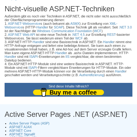
Nicht-visuelle ASP.NET-Techniken
Außerdem gibt es noch vier Techniken in ASP.NET, die nicht oder nicht ausschließlich
der Oberflächenprogrammierung dienen:
1.
ASP.NET-Webservice
s (auch bekannt als
ASMX
) zur Erstellung von
XML-
Webservice
s (HTTP-
Handle
r für
SOAP
). Diese Technik gilt als veraltert. Seit
.NET 3.0
ist der Nachfolger die
Windows Communication Foundation
(
WCF
)
2.
ASP.NET Web API
ist eine neue Technik in
.NET 4.5
zur Erstellung
REST
-basierter
Webservices. Sie lässt wiederum einen Teil der
WCF
ab.
3. ASP.NET-HTTP-
Handle
r sind eine Basistechnik in ASP.NET. Ein
Handle
r nimmt eine
HTTP-Anfrage entgegen und liefert eine beliebige Antwort. Sie kann auch einen zu
visualisierenden Inhalt haben, z.B. eine Ad-hoc auf dem Server erzeugte Grafik liefern.
Man kann eigene ASP.NET-HTTP-
Handle
r als .ashx-Dateien implementieren. HTTP-
Handle
r sind mit
ISAPI
-Erweiterungen im
IIS
vergleichbar, die einen bestimmten
Dateityp bedienen.
4. Ein ASP.NET-HTTP-Module sind eine weitere Basistechnik in ASP.NET. HTTP-
Module sind mit
ISAPI
-Filtern vergleichbare Erweiterungen für HTTP-Module. Ein oder
mehrere ASP.NET-HTTP-Module können vor die Verarbeitung durch einen
Handle
r
geschaltet werden und Verarbeitungsschritte (z.B.
Authentifizierung
) ausführen.
Sind diese Inhalte hilfreich?
Buy me a coffee
Active Server Pages .NET (ASP.NET)
Active Server Pages (ASP)
ASP.NET AJAX
ASP.NET Core
ASP.NET SignalR