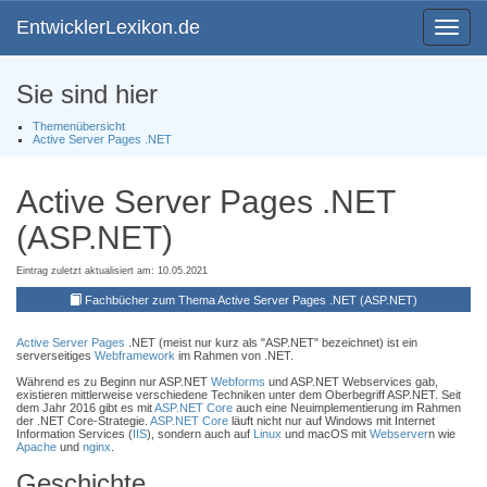
EntwicklerLexikon.de
Toggle
navigat
Sie sind hier
Themenübersicht
Active Server Pages .NET
Active Server Pages .NET
(ASP.NET)
Eintrag zuletzt aktualisiert am: 10.05.2021
Fachbücher zum Thema Active Server Pages .NET (ASP.NET)
Active Server Pages
.NET (meist nur kurz als "ASP.NET" bezeichnet) ist ein
serverseitiges
Webframework
im Rahmen von .NET.
Während es zu Beginn nur ASP.NET
Webforms
und ASP.NET Webservices gab,
existieren mittlerweise verschiedene Techniken unter dem Oberbegriff ASP.NET. Seit
dem Jahr 2016 gibt es mit
ASP.NET Core
auch eine Neuimplementierung im Rahmen
der .NET Core-Strategie.
ASP.NET Core
läuft nicht nur auf Windows mit Internet
Information Services (
IIS
), sondern auch auf
Linux
und macOS mit
Webserver
n wie
Apache
und
nginx
.
Geschichte