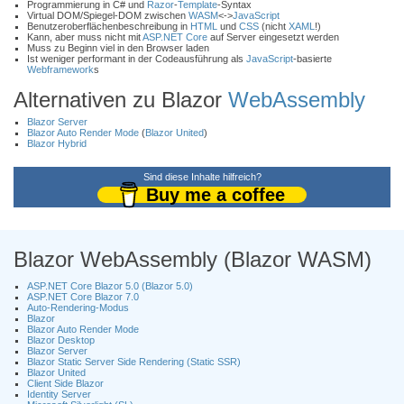
Programmierung in C# und
Razor
-
Template
-Syntax
Virtual DOM/Spiegel-DOM zwischen
WASM
<->
JavaScript
Benutzeroberflächenbeschreibung in
HTML
und
CSS
(nicht
XAML
!)
Kann, aber muss nicht mit
ASP.NET Core
auf Server eingesetzt werden
Muss zu Beginn viel in den Browser laden
Ist weniger performant in der Codeausführung als
JavaScript
-basierte
Webframework
s
Alternativen zu Blazor
WebAssembly
Blazor Server
Blazor Auto Render Mode
(
Blazor United
)
Blazor Hybrid
Sind diese Inhalte hilfreich?
Buy me a coffee
Blazor WebAssembly (Blazor WASM)
ASP.NET Core Blazor 5.0 (Blazor 5.0)
ASP.NET Core Blazor 7.0
Auto-Rendering-Modus
Blazor
Blazor Auto Render Mode
Blazor Desktop
Blazor Server
Blazor Static Server Side Rendering (Static SSR)
Blazor United
Client Side Blazor
Identity Server