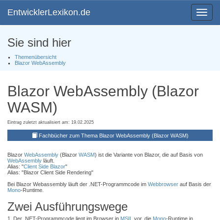
EntwicklerLexikon.de
Toggle
navigat
Sie sind hier
Themenübersicht
Blazor WebAssembly
Blazor WebAssembly (Blazor
WASM)
Eintrag zuletzt aktualisiert am: 19.02.2025
Fachbücher zum Thema Blazor WebAssembly (Blazor WASM)
Blazor
WebAssembly
(Blazor
WASM
) ist die Variante von Blazor, die auf Basis von
WebAssembly
läuft.
Alias: "
Client Side Blazor
"
Alias: "Blazor Client Side Rendering"
Bei Blazor Webassembly läuft der .NET-Programmcode im
Webbrowser
auf Basis der
Mono
-Runtime.
Zwei Ausführungswege
1. Der .NET-Programmcode liegt im Browser in
MSIL
vor, die
Mono
-Runtime in