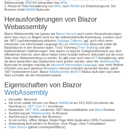
Webassembly (
WASM
) interpretiert das
MSIL
.
2. Ahead-of-Time-Kompilierung von
MSIL
nach
WASM
zur Entwicklungszeit. Der
Browser erhält
WASM
-Bytecode.
Herausforderungen von Blazor
Webassembly
Blazor Webassembly hat (genau wie
Blazor Server
) auch seine Herausforderungen,
denn man muss zu Beginn nicht nur die selbstentwickelte Anwendung, sondern auch
die .NET-Laufzeitumgebung inklusive
Garbage Collector
, ggf. auch noch einen
Interpreter von Intermediate Language (IL) zu
WebAssembly
Bytecode sowie die
Basisklassen in den Browser laden. Trotz Trimming (
Tree Shaking
) und aller
implementierten Optimierungen: Das dauert zu lang für Gelegenheitsnutzer aus dem
öffentlichen Internet, denn diese haben keine Geduld mehrere Sekunden auf die erste
Seite einer Webanwendung zu warten. Es gibt zwar auch eine
AOT
-Kompilierung, aber
die lässt tatsächlich das Deployment noch größer werden, denn der
WebAssembly
Bytecode ist weniger mächtig als
Microsoft Intermediate Language
, was mehr Befehle
erfordert und auch gewisse
Metadaten
müssen trotzdem gesendet werden, damit
.NET funktionieren kann. Blazor
WebAssembly
im
AOT
-Modus läuft aber nach dem
Start schneller als die Interpretervariante.
Eigenschaften von Blazor
WebAssembly
Hersteller: Microsoft
Die erste stabile Version von Blazor
WASM
ist am 19.5.2020 erschienen als
Nachtrag zu
.NET Core 3.1
erschienen
Modernem
.NET SDK
, modernen .NET-Klassenbibliothek und
Mono
Runtime
Ausführung per
WebAssembly
im Browser
Ausführung in Sandbox des Browsers
Ist ein echtes, offline-fähiges Single-Page-Web-Application (SPA) Framework
Anwendung läuft wirklich im Browser, ohne Plugin, ohne Transpilation!
Open Source
[github.com/aspnet/Blazor]