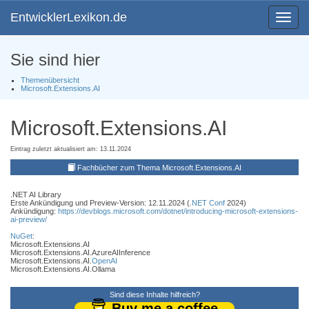
EntwicklerLexikon.de
Toggle
navigat
Sie sind hier
Themenübersicht
Microsoft.Extensions.AI
Microsoft.Extensions.AI
Eintrag zuletzt aktualisiert am: 13.11.2024
Fachbücher zum Thema Microsoft.Extensions.AI
.NET AI Library
Erste Ankündigung und Preview-Version: 12.11.2024 (
.NET Conf
2024)
Ankündigung:
https://devblogs.microsoft.com/dotnet/introducing-microsoft-extensions-
ai-preview/
NuGet
:
Microsoft.Extensions.AI
Microsoft.Extensions.AI.AzureAIInference
Microsoft.Extensions.AI.
OpenAI
Microsoft.Extensions.AI.Ollama
Sind diese Inhalte hilfreich?
Buy me a coffee