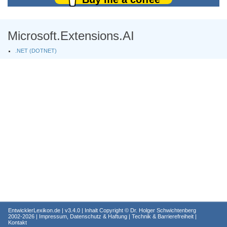
Microsoft.Extensions.AI
.NET (DOTNET)
EntwicklerLexikon.de
| v3.4.0 | Inhalt Copyright ©
Dr. Holger Schwichtenberg
2002-2026 |
Impressum, Datenschutz & Haftung
|
Technik & Barrierefreiheit
|
Kontakt