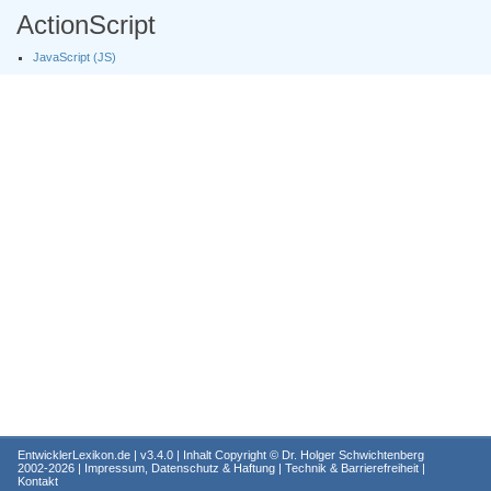
ActionScript
JavaScript (JS)
EntwicklerLexikon.de
| v3.4.0 | Inhalt Copyright ©
Dr. Holger Schwichtenberg
2002-2026 |
Impressum, Datenschutz & Haftung
|
Technik & Barrierefreiheit
|
Kontakt