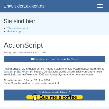
EntwicklerLexikon.de
Toggle
navigat
Sie sind hier
Themenübersicht
ActionScript
ActionScript
Eintrag zuletzt aktualisiert am: 07.11.2016
Fachbücher zum Thema ActionScript
ActionScript ist die Skriptsprache in Adobe Flash (ehemals Macromedia Flash), die auf
JavaScript
(
ECMAScript
) basiert. Die Sprache wurde ursprünglich von Macromedia
entwickelt, das im Dezember 2005 von Adobe Systems übernommen wurde.
Aktuelle Version: 3.0 vom 27. Juni 2006
Diese Sprache wird nicht mehr weiterentwickelt.
Sind diese Inhalte hilfreich?
Buy me a coffee