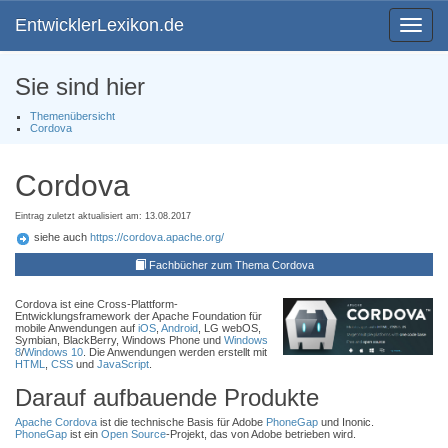
EntwicklerLexikon.de
Toggle
navigat
Sie sind hier
Themenübersicht
Cordova
Cordova
Eintrag zuletzt aktualisiert am: 13.08.2017
siehe auch
https://cordova.apache.org/
Fachbücher zum Thema Cordova
Cordova ist eine Cross-Plattform-
Entwicklungsframework der Apache Foundation für
mobile Anwendungen auf
iOS
,
Android
, LG webOS,
Symbian, BlackBerry, Windows Phone und
Windows
8
/
Windows 10
. Die Anwendungen werden erstellt mit
HTML
,
CSS
und
JavaScript
.
Darauf aufbauende Produkte
Apache Cordova
ist die technische Basis für Adobe
PhoneGap
und Inonic.
PhoneGap
ist ein
Open Source
-Projekt, das von Adobe betrieben wird.