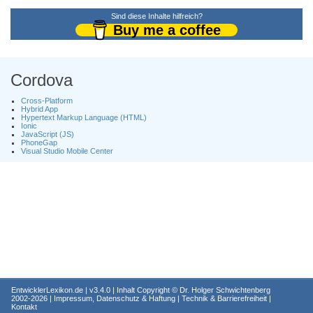
Sind diese Inhalte hilfreich?
Buy me a coffee
Cordova
Cross-Platform
Hybrid App
Hypertext Markup Language (HTML)
Ionic
JavaScript (JS)
PhoneGap
Visual Studio Mobile Center
EntwicklerLexikon.de
| v3.4.0 | Inhalt Copyright ©
Dr. Holger Schwichtenberg
2002-2026 |
Impressum, Datenschutz & Haftung
|
Technik & Barrierefreiheit
|
Kontakt