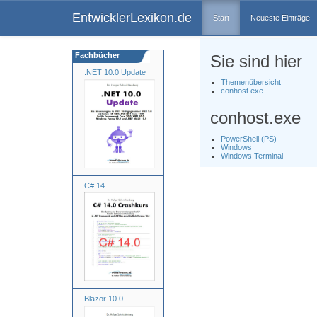
EntwicklerLexikon.de
Start
Neueste Einträge
Fachbücher
Sie sind hier
.NET 10.0 Update
Themenübersicht
conhost.exe
conhost.exe
PowerShell (PS)
Windows
Windows Terminal
C# 14
Blazor 10.0