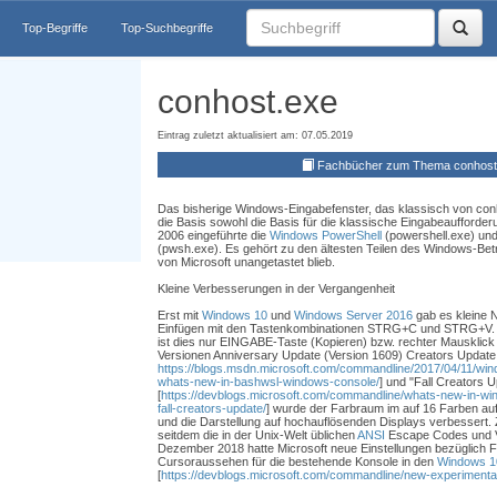
Top-Begriffe
Top-Suchbegriffe
conhost.exe
Eintrag zuletzt aktualisiert am: 07.05.2019
Fachbücher zum Thema conhost
Das bisherige Windows-Eingabefenster, das klassisch von conhos
die Basis sowohl die Basis für die klassische Eingabeaufforde
2006 eingeführte die
Windows PowerShell
(powershell.exe) und
(pwsh.exe). Es gehört zu den ältesten Teilen des Windows-Bet
von Microsoft unangetastet blieb.
Kleine Verbesserungen in der Vergangenheit
Erst mit
Windows 10
und
Windows Server 2016
gab es kleine 
Einfügen mit den Tastenkombinationen STRG+C und STRG+V. A
ist dies nur EINGABE-Taste (Kopieren) bzw. rechter Mausklick 
Versionen Anniversary Update (Version 1609) Creators Update
https://blogs.msdn.microsoft.com/commandline/2017/04/11/win
whats-new-in-bashwsl-windows-console/
] und "Fall Creators 
[
https://devblogs.microsoft.com/commandline/whats-new-in-wi
fall-creators-update/
] wurde der Farbraum im auf 16 Farben auf 
und die Darstellung auf hochauflösenden Displays verbessert. 
seitdem die in der Unix-Welt üblichen
ANSI
Escape Codes und V
Dezember 2018 hatte Microsoft neue Einstellungen bezüglich F
Cursoraussehen für die bestehende Konsole in den
Windows 1
[
https://devblogs.microsoft.com/commandline/new-experimental