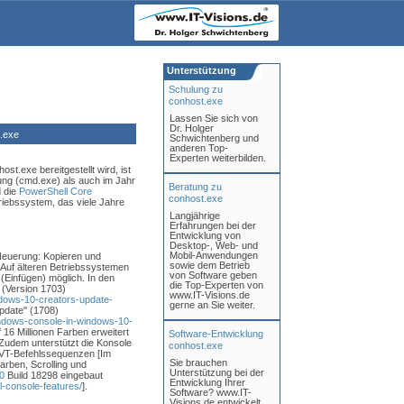
Unterstützung
Schulung zu
conhost.exe
Lassen Sie sich von
Dr. Holger
.exe
Schwichtenberg und
anderen Top-
Experten weiterbilden.
t.exe bereitgestellt wird, ist
rung (cmd.exe) als auch im Jahr
Beratung zu
 die
PowerShell Core
conhost.exe
riebssystem, das viele Jahre
Langjährige
Erfahrungen bei der
Entwicklung von
Desktop-, Web- und
Mobil-Anwendungen
Neuerung: Kopieren und
sowie dem Betrieb
uf älteren Betriebssystemen
von Software geben
(Einfügen) möglich. In den
die Top-Experten von
 (Version 1703)
www.IT-Visions.de
dows-10-creators-update-
gerne an Sie weiter.
Update" (1708)
ndows-console-in-windows-10-
16 Millionen Farben erweitert
Software-Entwicklung
Zudem unterstützt die Konsole
conhost.exe
T-Befehlssequenzen [Im
Sie brauchen
arben, Scrolling und
Unterstützung bei der
0
Build 18298 eingebaut
Entwicklung Ihrer
-console-features/
].
Software? www.IT-
Visions.de entwickelt