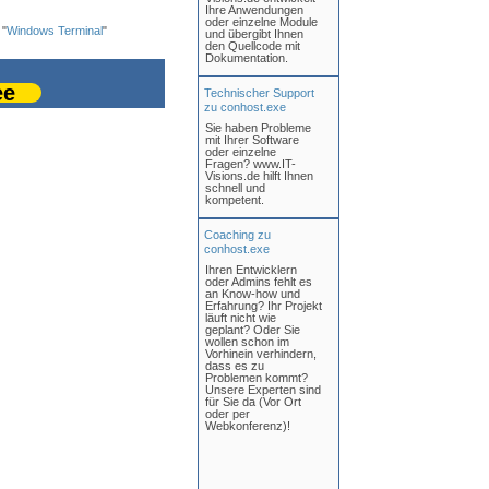
Ihre Anwendungen
oder einzelne Module
 "
Windows Terminal
"
und übergibt Ihnen
den Quellcode mit
Dokumentation.
ee
Technischer Support
zu conhost.exe
Sie haben Probleme
mit Ihrer Software
oder einzelne
Fragen? www.IT-
Visions.de hilft Ihnen
schnell und
kompetent.
Coaching zu
conhost.exe
Ihren Entwicklern
oder Admins fehlt es
an Know-how und
Erfahrung? Ihr Projekt
läuft nicht wie
geplant? Oder Sie
wollen schon im
Vorhinein verhindern,
dass es zu
Problemen kommt?
Unsere Experten sind
für Sie da (Vor Ort
oder per
Webkonferenz)!