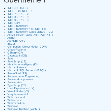
.NET (DOTNET)
.NET 10.0 (.NET 10)
.NET 7.0 (.NET 7)
.NET 8.0 (.NET 8)
.NET 9.0 (.NET 9)
.NET Core
.NET Framework
.NET Framework 4.8 (.NET 4.8)
.NET Framework Class Library (FCL)
Active Server Pages .NET (ASP.NET)
Agilität
ASP.NET Core
Blazor
Component Object Model (COM)
Cross-Platform
CSharp (C#)
Datenbank (DB)
Java
JavaScript (JS)
Künstliche Intelligenz (KI)
Microsoft Azure
Microsoft SQL Server (MSSQL)
PowerShell (PS)
Requirements Engineering
Softwarekomponente
Softwaretest
TypeScript (TS)
User Experience (UX)
Visual Studio (VS)
Vorgehensmodell
Webframework
Webservice
Webtechniken
Windows
Windows Runtime (WinRT)