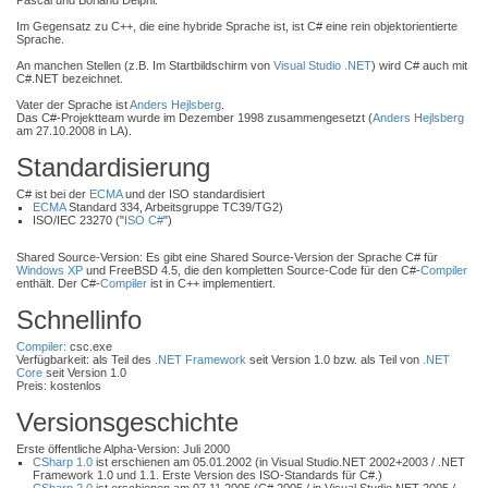
Pascal und Borland Delphi.
Im Gegensatz zu C++, die eine hybride Sprache ist, ist C# eine rein objektorientierte
Sprache.
An manchen Stellen (z.B. Im Startbildschirm von
Visual Studio .NET
) wird C# auch mit
C#.NET bezeichnet.
Vater der Sprache ist
Anders Hejlsberg
.
Das C#-Projektteam wurde im Dezember 1998 zusammengesetzt (
Anders Hejlsberg
am 27.10.2008 in LA).
Standardisierung
C# ist bei der
ECMA
und der ISO standardisiert
ECMA
Standard 334, Arbeitsgruppe TC39/TG2)
ISO/IEC 23270 ("
ISO C#
")
Shared Source-Version: Es gibt eine Shared Source-Version der Sprache C# für
Windows XP
und FreeBSD 4.5, die den kompletten Source-Code für den C#-
Compiler
enthält. Der C#-
Compiler
ist in C++ implementiert.
Schnellinfo
Compiler
: csc.exe
Verfügbarkeit: als Teil des
.NET Framework
seit Version 1.0 bzw. als Teil von
.NET
Core
seit Version 1.0
Preis: kostenlos
Versionsgeschichte
Erste öffentliche Alpha-Version: Juli 2000
CSharp 1.0
ist erschienen am 05.01.2002 (in Visual Studio.NET 2002+2003 / .NET
Framework 1.0 und 1.1. Erste Version des ISO-Standards für C#.)