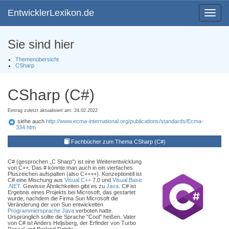
EntwicklerLexikon.de
Toggle
navigat
Sie sind hier
Themenübersicht
CSharp
CSharp (C#)
Eintrag zuletzt aktualisiert am: 24.02.2022
siehe auch
http://www.ecma-international.org/publications/standards/Ecma-
334.htm
Fachbücher zum Thema CSharp (C#)
C# (gesprochen „C Sharp“) ist eine Weiterentwicklung
von C++. Das # könnte man auch in ein vierfaches
Pluszeichen aufspalten (also C++++). Konzeptionell ist
C# eine Mischung aus
Visual C++
7.0 und
Visual Basic
.NET
. Gewisse Ähnlichkeiten gibt es zu
Java
. C# ist
Ergebnis eines Projekts bei Microsoft, das gestartet
wurde, nachdem die Firma Sun Microsoft die
Veränderung der von Sun entwickelten
Programmiersprache
Java
verboten hatte.
Ursprünglich sollte die Sprache "Cool" heißen. Vater
von C# ist Anders Heljsberg, der Erfinder von Turbo