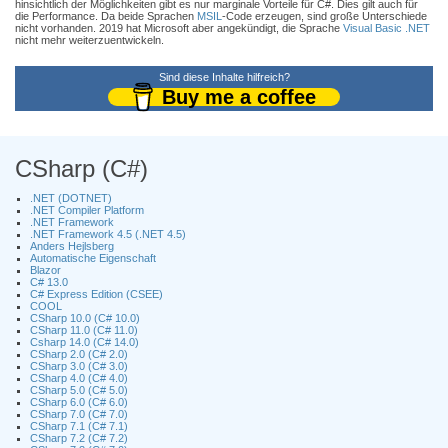
hinsichtlich der Möglichkeiten gibt es nur marginale Vorteile für C#. Dies gilt auch für
die Performance. Da beide Sprachen
MSIL
-Code erzeugen, sind große Unterschiede
nicht vorhanden. 2019 hat Microsoft aber angekündigt, die Sprache
Visual Basic .NET
nicht mehr weiterzuentwickeln.
Sind diese Inhalte hilfreich?
Buy me a coffee
CSharp (C#)
.NET (DOTNET)
.NET Compiler Platform
.NET Framework
.NET Framework 4.5 (.NET 4.5)
Anders Hejlsberg
Automatische Eigenschaft
Blazor
C# 13.0
C# Express Edition (CSEE)
COOL
CSharp 10.0 (C# 10.0)
CSharp 11.0 (C# 11.0)
Csharp 14.0 (C# 14.0)
CSharp 2.0 (C# 2.0)
CSharp 3.0 (C# 3.0)
CSharp 4.0 (C# 4.0)
CSharp 5.0 (C# 5.0)
CSharp 6.0 (C# 6.0)
CSharp 7.0 (C# 7.0)
CSharp 7.1 (C# 7.1)
CSharp 7.2 (C# 7.2)