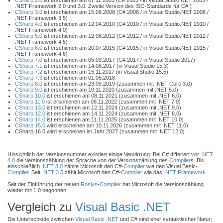
CSharp 2.0
ist erschienen am 07.11.2005 (C# 2005 / in Visual Studio.NET 2005 /
.NET Framework 2.0 und 3.0. Zweite Version des ISO-Standards für C#.)
CSharp 3.0
ist erschienen am 15.08.2008 (C# 2008 / in Visual Studio.NET 2008 /
.NET Framework 3.5)
CSharp 4.0
ist erschienen am 12.04.2010 (C# 2010 / in Visual Studio.NET 2010 /
.NET Framework 4.0)
CSharp 5.0
ist erschienen am 12.08.2012 (C# 2012 / in Visual Studio.NET 2012 /
.NET Framework 4.5)
CSharp 6.0
ist erschienen am 20.07.2015 (C# 2015 / in Visual Studio.NET 2015 /
.NET Framework 4.6)
CSharp 7.0
ist erschienen am 05.03.2017 (C# 2017 / in Visual Studio 2017)
CSharp 7.1
ist erschienen am 14.08.2017 (in Visual Studio 15.3)
CSharp 7.2
ist erschienen am 15.11.2017 (in Visual Studio 15.5)
CSharp 7.3
ist erschienen am 01.05.2018
CSharp 8.0
ist erschienen am 23.09.2019 (zusammen mit .NET Core 3.0)
CSharp 9.0
ist erschienen am 10.11.2020 (zusammen mit .NET 5.0)
CSharp 10.0
ist erschienen am 08.11.2021 (zusammen mit .NET 6.0)
CSharp 11.0
ist erschienen am 08.11.2022 (zusammen mit .NET 7.0)
CSharp 13.0
ist erschienen am 12.11.2024 (zusammen mit .NET 9.0)
CSharp 12.0
ist erschienen am 14.11.2024 (zusammen mit .NET 8.0)
CSharp 14.0
ist erschienen am 11.11.2025 (zusammen mit .NET 10.0)
CSharp 15.0
wird erscheinen am 10.11.2026 (zusammen mit .NET 11.0)
CSharp 16.0 wird erscheinen im Jahr 2027 (zusammen mit .NET 12.0)
Hinsichtlich der Versionsnummer existiert einige Verwirrung. Bei C# differiert vor
.NET
4.0
die Versionszählung der Sprache von der Versionszählung des
Compiler
s. Bis
einschließlich
.NET 3.0
zählte Microsoft den C#-
Compiler
wie den Visual Basic-
Compiler
. Seit
.NET 3.5
zählt Microsoft den C#-
Compiler
wie das
.NET Framework
.
Seit der Einführung der neuen
Roslyn
-
Compiler
hat Microsoft die Versionszählung
wieder mit 1.0 begonnen.
Vergleich zu
Visual Basic .NET
Die Unterschiede zwischen
Visual Basic .NET
und C# sind eher syntaktischer Natur;