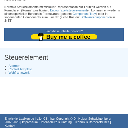
Steuerelemente.
Normale Steuerelemente mit visueller Repräsentation zur Laufzeit werden auf
Formularen (Forms) positioniert,
Entwurfszeitsteuerelement
en kommen entweder in
einem speziellen Bereich in Formularen (genannt
Component Tray
) oder in
sogenannten Components zum Einsatz (siehe Kasten:
Softwarekomponente
n in
.NET).
Sind diese Inhalte hilfreich?
Buy me a coffee
Steuerelement
Adorner
Control Template
Webframework
EntwicklerLexikon.de
| v3.4.0 | Inhalt Copyright ©
Dr. Holger Schwichtenberg
2002-2026 |
Impressum, Datenschutz & Haftung
|
Technik & Barrierefreiheit
|
Kontakt