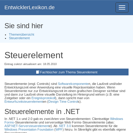
EntwicklerLexikon.de
Toggle
navigat
Sie sind hier
Themenübersicht
Steuerelement
Steuerelement
Eintrag zuletzt aktualisiert am: 18.05.2010
Fachbücher zum Thema Steuerelement
Steuerelemente (engl. Controls) sind
Softwarekomponente
n, die Laufzeit und/oder
Entwicklungszeit einer Anwendung eine visuelle Repräsentation haben. Wenn
Steuerelemente nur zur Entwicklungszeit im einen grafischen Designer sichtbar sind
und dann zur Laufzeit ohne visuelle Darstellung im Hintergrund wirken (z.B. eine
Zeitgeber oder ein
Ereignisprotokoll
), dann spricht man von
Entwurfszeitsteuerelement
en (
Design Time Control
s).
Steuerelemente in .NET
In .NET 1.x und 2.0 gab es zwei Arten von Steuerelementen: Clientseitige
Windows
Forms
-Steuerelemente und serverseitige Web Forms-Steuerelemente (alias:
ASP.NET
-
Serversteuerelement
e). Ab
.NET 3.0
kommen Steuerelemente für die
Windows Presentation Foundation
(
WPF
) hinzu. In Silverlight gibt es ebenfalls eigene