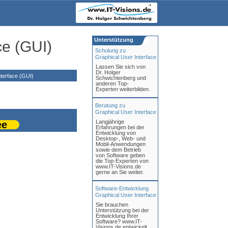
Unterstützung
ce (GUI)
Schulung zu
Graphical User Interface
Lassen Sie sich von
Dr. Holger
terface (GUI)
Schwichtenberg und
anderen Top-
Experten weiterbilden.
Beratung zu
Graphical User Interface
Langjährige
ee
Erfahrungen bei der
Entwicklung von
Desktop-, Web- und
Mobil-Anwendungen
sowie dem Betrieb
von Software geben
die Top-Experten von
www.IT-Visions.de
gerne an Sie weiter.
Software-Entwicklung
Graphical User Interface
Sie brauchen
Unterstützung bei der
Entwicklung Ihrer
Software? www.IT-
Visions.de entwickelt