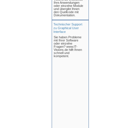
Ihre Anwendungen
oder einzelne Module
und übergibt Ihnen
den Quellcode mit
Dokumentation.
Technischer Support
zu Graphical User
Interface
Sie haben Probleme
mit Ihrer Software
oder einzelne
Fragen? www.IT-
Visions.de hilft Ihnen
schnell und
kompetent.