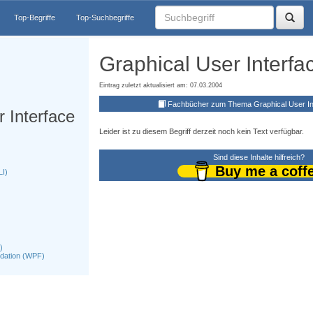
Top-Begriffe
Top-Suchbegriffe
Graphical User Interfa
Eintrag zuletzt aktualisiert am: 07.03.2004
Fachbücher zum Thema Graphical User In
 Interface
Leider ist zu diesem Begriff derzeit noch kein Text verfügbar.
Sind diese Inhalte hilfreich?
Buy me a coff
LI)
)
dation (WPF)