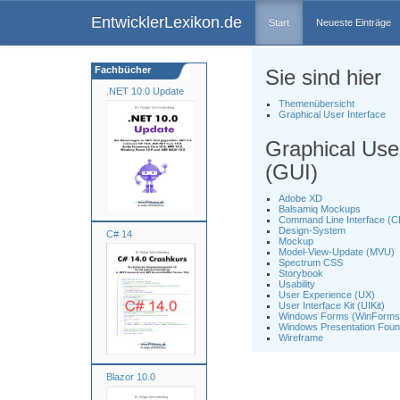
EntwicklerLexikon.de
Start
Neueste Einträge
Fachbücher
Sie sind hier
.NET 10.0 Update
Themenübersicht
Graphical User Interface
Graphical User
(GUI)
Adobe XD
Balsamiq Mockups
Command Line Interface (C
Design-System
C# 14
Mockup
Model-View-Update (MVU)
Spectrum CSS
Storybook
Usability
User Experience (UX)
User Interface Kit (UIKit)
Windows Forms (WinForms
Windows Presentation Foun
Wireframe
Blazor 10.0