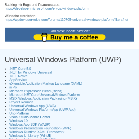
Backlog mit Bugs und Featurestatus:
https://developer.microsoft.com/en-us/windows/platform
Wünsche einreichen:
https://wpdev.uservoice.com/forums/110705-universal-windows-platform/filters/hot
Sind diese Inhalte hilfreich?
Buy me a coffee
Universal Windows Platform (UWP)
.NET Core 5.0
.NET for Windows Universal
.NET Native
AppService
eXtensible Application Markup Language (XAML)
in Po
Microsoft Expression Blend (Blend)
Microsoft.NETCore.UniversalWindowsPlatform
MSIX Windows Application Packaging (MSIX)
Project Reunion
Universal Windows App (UWA)
Universal Windows Platform App (UWP App)
Uno Platform
Visual Studio Mobile Center
Windows 10
Windows App SDK (WASP)
Windows Presentation Foundation (WPF)
Windows Runtime XAML Framework
Windows UI Library (WinUI)