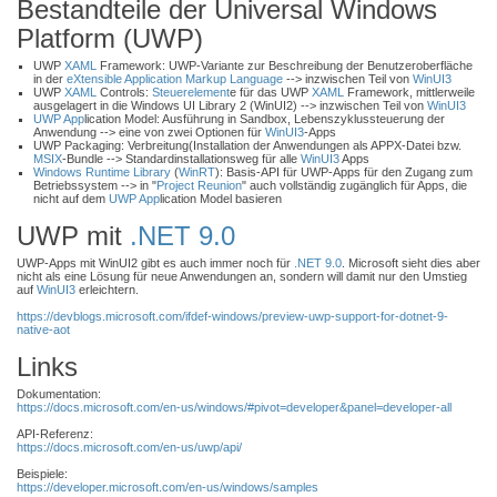
Bestandteile der Universal Windows
Platform (UWP)
UWP
XAML
Framework: UWP-Variante zur Beschreibung der Benutzeroberfläche
in der
eXtensible Application Markup Language
--> inzwischen Teil von
WinUI3
UWP
XAML
Controls:
Steuerelement
e für das UWP
XAML
Framework, mittlerweile
ausgelagert in die Windows UI Library 2 (WinUI2) --> inzwischen Teil von
WinUI3
UWP App
lication Model: Ausführung in Sandbox, Lebenszyklussteuerung der
Anwendung --> eine von zwei Optionen für
WinUI3
-Apps
UWP Packaging: Verbreitung(Installation der Anwendungen als APPX-Datei bzw.
MSIX
-Bundle --> Standardinstallationsweg für alle
WinUI3
Apps
Windows Runtime Library
(
WinRT
): Basis-API für UWP-Apps für den Zugang zum
Betriebssystem --> in "
Project Reunion
" auch vollständig zugänglich für Apps, die
nicht auf dem
UWP App
lication Model basieren
UWP mit
.NET 9.0
UWP-Apps mit WinUI2 gibt es auch immer noch für
.NET 9.0
. Microsoft sieht dies aber
nicht als eine Lösung für neue Anwendungen an, sondern will damit nur den Umstieg
auf
WinUI3
erleichtern.
https://devblogs.microsoft.com/ifdef-windows/preview-uwp-support-for-dotnet-9-
native-aot
Links
Dokumentation:
https://docs.microsoft.com/en-us/windows/#pivot=developer&panel=developer-all
API-Referenz:
https://docs.microsoft.com/en-us/uwp/api/
Beispiele:
https://developer.microsoft.com/en-us/windows/samples