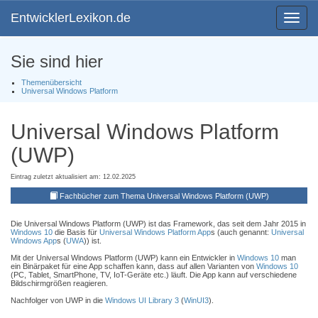
EntwicklerLexikon.de
Toggle
navigat
Sie sind hier
Themenübersicht
Universal Windows Platform
Universal Windows Platform
(UWP)
Eintrag zuletzt aktualisiert am: 12.02.2025
Fachbücher zum Thema Universal Windows Platform (UWP)
Die Universal Windows Platform (UWP) ist das Framework, das seit dem Jahr 2015 in
Windows 10
die Basis für
Universal Windows Platform App
s (auch genannt:
Universal
Windows App
s (
UWA
)) ist.
Mit der Universal Windows Platform (UWP) kann ein Entwickler in
Windows 10
man
ein Binärpaket für eine App schaffen kann, dass auf allen Varianten von
Windows 10
(PC, Tablet, SmartPhone, TV, IoT-Geräte etc.) läuft. Die App kann auf verschiedene
Bildschirmgrößen reagieren.
Nachfolger von UWP in die
Windows UI Library 3
(
WinUI3
).