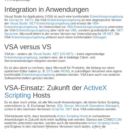
Integration in Anwendungen
Visual Studio for Applications (VSA) ist auch eine komfortable
Entwicklungsumgebung
für »
Script for .NET
«. Die VSA-
Entwicklungsumgebung
ist eine abgespeckte Version
der
Visual Studio .NET
-
Entwicklungsumgebung
und ersetzt die
VBA
-
Entwicklungsumgebung
. Im Unterschied zur
VBA
-
Entwicklungsumgebung
unterstützt
die VSA-
Entwicklungsumgebung
aber nicht nur
VBA
, sondern grundsätzlich alle
.NET-
Sprache
n. Microsoft liefert in der ersten Version nur Unterstützung für
VB.NET
. Die
VSA-
Entwicklungsumgebung
umfasst auch einen komfortablen
Debugger
.
VSA versus VS
VSA ist – anders als
Visual Studio .NET
(
VS.NET
) – keine eigenständige
Entwicklungsumgebung
, sondern eine, die in beliebige Client- und
Serveranwendungen integriert werden kann.
Es ist also damit zu rechnen, dass Microsoft für Produkte, die bislang nur einen
spärlichen Editor haben (z. B.
DTS
oder
MOM
), in zukünftigen Versionen eine eigene
komfortable
Entwicklungsumgebung
anbieten werden. VSA kann auch von anderen
Softwareherstellern genutzt werden.
VSA-Einsatz: Zukunft der
ActiveX
Scripting
Hosts
Es ist aber noch unklar, ob alle Microsoft-Anwendungen, die bisher Active Scripting
unterstützen (z. B. Exchange Server,
SQL Server
,
Microsoft Operations Manager
),
schon in den nächsten Versionen
Script for .NET
bzw. VSA unterstützen werden.
VSA bedeutet nicht, dass bestehende
Active Scripting Host
s in vorhandenen
Anwendungen in Zukunft nicht mehr lauffähig sein werden. Ebenso wie COM/
DCOM
weiterhin unterstützt werden, werden auch die bestehenden
Active Scripting Host
s
und Engines in den nächsten Windows-Versionen noch laufen, sofern die