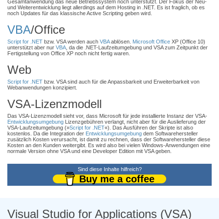
Gesamtanwendung das neue Betriebssystem noch unterstützt. Der Fokus der Neu-
und Weiterentwicklung liegt allerdings auf dem Hosting in .NET. Es ist fraglich, ob es
noch Updates für das klassische Active Scripting geben wird.
VBA
/Office
Script for .NET
bzw. VSA werden auch
VBA
ablösen.
Microsoft Office
XP (Office 10)
unterstützt aber nur
VBA
, da die .NET-Laufzeitumgebung und VSA zum Zeitpunkt der
Fertigstellung von Office XP noch nicht fertig waren.
Web
Script for .NET
bzw. VSA sind auch für die Anpassbarkeit und Erweiterbarkeit von
Webanwendungen konzipiert.
VSA-Lizenzmodell
Das VSA-Lizenzmodell sieht vor, dass Microsoft für jede installierte Instanz der VSA-
Entwicklungsumgebung
Lizenzgebühren verlangt, nicht aber für die Auslieferung der
VSA-Laufzeitumgebung (»
Script for .NET
«). Das Ausführen der Skripte ist also
kostenlos. Da die Integration der
Entwicklungsumgebung
dem Softwarehersteller
zusätzlich Kosten verursacht, ist damit zu rechnen, dass der Softwarehersteller diese
Kosten an den Kunden weitergibt. Es wird also bei vielen Windows-Anwendungen eine
normale Version ohne VSA und eine Developer Edition mit VSA geben.
Sind diese Inhalte hilfreich?
Buy me a coffee
Visual Studio for Applications (VSA)