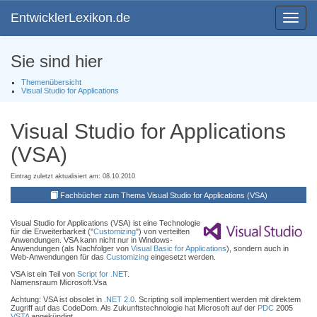
EntwicklerLexikon.de
Toggle
navigat
Sie sind hier
Themenübersicht
Visual Studio for Applications
Visual Studio for Applications
(VSA)
Eintrag zuletzt aktualisiert am: 08.10.2010
Fachbücher zum Thema Visual Studio for Applications (VSA)
Visual Studio for Applications (VSA) ist eine Technologie
für die Erweiterbarkeit ("
Customizing
") von verteilten
Anwendungen. VSA kann nicht nur in Windows-
Anwendungen (als Nachfolger von
Visual Basic for Applications
), sondern auch in
Web-Anwendungen für das
Customizing
eingesetzt werden.
VSA ist ein Teil von
Script for .NET
.
Namensraum Microsoft.Vsa
Achtung: VSA ist obsolet in
.NET 2.0
. Scripting soll implementiert werden mit direktem
Zugriff auf das CodeDom. Als Zukunftstechnologie hat Microsoft auf der
PDC
2005
VSTA
angekündigt.