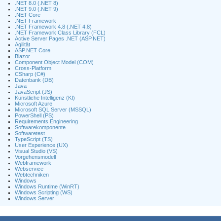
.NET 8.0 (.NET 8)
.NET 9.0 (.NET 9)
.NET Core
.NET Framework
.NET Framework 4.8 (.NET 4.8)
.NET Framework Class Library (FCL)
Active Server Pages .NET (ASP.NET)
Agilität
ASP.NET Core
Blazor
Component Object Model (COM)
Cross-Platform
CSharp (C#)
Datenbank (DB)
Java
JavaScript (JS)
Künstliche Intelligenz (KI)
Microsoft Azure
Microsoft SQL Server (MSSQL)
PowerShell (PS)
Requirements Engineering
Softwarekomponente
Softwaretest
TypeScript (TS)
User Experience (UX)
Visual Studio (VS)
Vorgehensmodell
Webframework
Webservice
Webtechniken
Windows
Windows Runtime (WinRT)
Windows Scripting (WS)
Windows Server