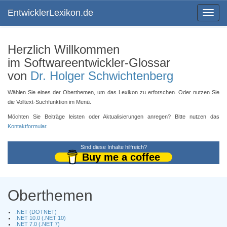
EntwicklerLexikon.de
Toggle
navigat
Herzlich Willkommen
im Softwareentwickler-Glossar
von
Dr. Holger Schwichtenberg
Wählen Sie eines der Oberthemen, um das Lexikon zu erforschen. Oder nutzen Sie
die Volltext-Suchfunktion im Menü.
Möchten Sie Beiträge leisten oder Aktualisierungen anregen? Bitte nutzen das
Kontaktformular
.
Sind diese Inhalte hilfreich?
Buy me a coffee
Oberthemen
.NET (DOTNET)
.NET 10.0 (.NET 10)
.NET 7.0 (.NET 7)