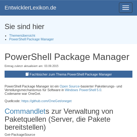
EntwicklerLexikon.de
Toggle
navigat
Sie sind hier
Themenübersicht
PowerShell Package Manager
PowerShell Package Manager
Eintrag zuletzt aktualisiert am: 03.09.2015
Fachbücher zum Thema PowerShell Package Manager
PowerShell Package Manager ist ein
Open Source
-basierter Paketierungs- und
Verteilungsmechanismus für Software in
Windows PowerShell 5.0
.
Codename war OneGet.
Quellcode:
https://github.com/OneGet/oneget
Commandlet
s zur Verwaltung von
Paketquellen (Server, die Pakete
bereitstellen)
Get-PackageSource