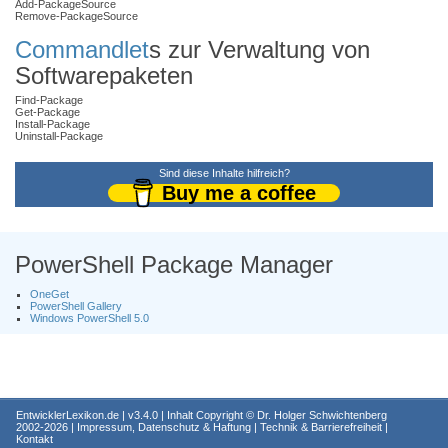
Add-PackageSource
Remove-PackageSource
Commandlet
s zur Verwaltung von
Softwarepaketen
Find-Package
Get-Package
Install-Package
Uninstall-Package
Sind diese Inhalte hilfreich?
Buy me a coffee
PowerShell Package Manager
OneGet
PowerShell Gallery
Windows PowerShell 5.0
EntwicklerLexikon.de
| v3.4.0 | Inhalt Copyright ©
Dr. Holger Schwichtenberg
2002-2026 |
Impressum, Datenschutz & Haftung
|
Technik & Barrierefreiheit
|
Kontakt