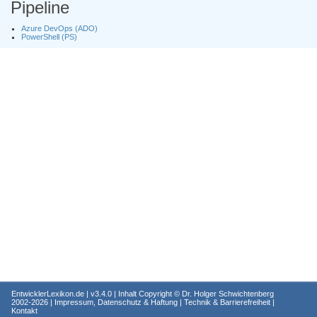
Pipeline
Azure DevOps (ADO)
PowerShell (PS)
EntwicklerLexikon.de
| v3.4.0 | Inhalt Copyright ©
Dr. Holger Schwichtenberg
2002-2026 |
Impressum, Datenschutz & Haftung
|
Technik & Barrierefreiheit
|
Kontakt