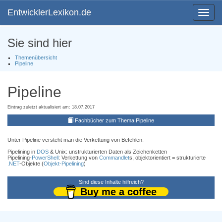
EntwicklerLexikon.de
Toggle
navigat
Sie sind hier
Themenübersicht
Pipeline
Pipeline
Eintrag zuletzt aktualisiert am: 18.07.2017
Fachbücher zum Thema Pipeline
Unter Pipeline versteht man die Verkettung von Befehlen.
Pipelining in
DOS
& Unix: unstrukturierten Daten als Zeichenketten
Pipelining-
PowerShell
: Verkettung von
Commandlet
s, objektorientiert = strukturierte
.NET
-Objekte (
Objekt-Pipelining
)
Sind diese Inhalte hilfreich?
Buy me a coffee