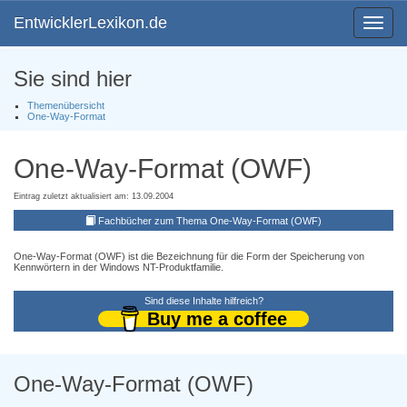
EntwicklerLexikon.de
Toggle
navigat
Sie sind hier
Themenübersicht
One-Way-Format
One-Way-Format (OWF)
Eintrag zuletzt aktualisiert am: 13.09.2004
Fachbücher zum Thema One-Way-Format (OWF)
One-Way-Format (OWF) ist die Bezeichnung für die Form der Speicherung von
Kennwörtern in der Windows NT-Produktfamilie.
Sind diese Inhalte hilfreich?
Buy me a coffee
One-Way-Format (OWF)