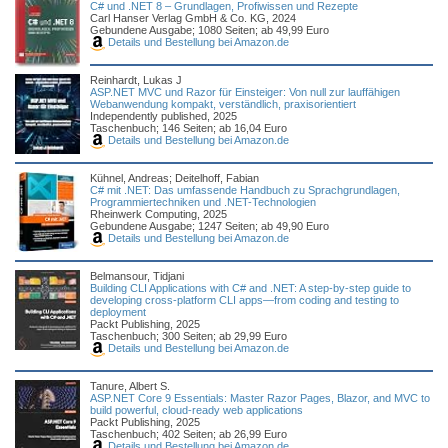
C# und .NET 8 – Grundlagen, Profiwissen und Rezepte
Carl Hanser Verlag GmbH & Co. KG, 2024
Gebundene Ausgabe; 1080 Seiten; ab 49,99 Euro
Details und Bestellung bei Amazon.de
Reinhardt, Lukas J
ASP.NET MVC und Razor für Einsteiger: Von null zur lauffähigen
Webanwendung kompakt, verständlich, praxisorientiert
Independently published, 2025
Taschenbuch; 146 Seiten; ab 16,04 Euro
Details und Bestellung bei Amazon.de
Kühnel, Andreas; Deitelhoff, Fabian
C# mit .NET: Das umfassende Handbuch zu Sprachgrundlagen,
Programmiertechniken und .NET-Technologien
Rheinwerk Computing, 2025
Gebundene Ausgabe; 1247 Seiten; ab 49,90 Euro
Details und Bestellung bei Amazon.de
Belmansour, Tidjani
Building CLI Applications with C# and .NET: A step-by-step guide to
developing cross-platform CLI apps—from coding and testing to
deployment
Packt Publishing, 2025
Taschenbuch; 300 Seiten; ab 29,99 Euro
Details und Bestellung bei Amazon.de
Tanure, Albert S.
ASP.NET Core 9 Essentials: Master Razor Pages, Blazor, and MVC to
build powerful, cloud-ready web applications
Packt Publishing, 2025
Taschenbuch; 402 Seiten; ab 26,99 Euro
Details und Bestellung bei Amazon.de