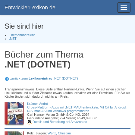
EntwicklerLexikon.de
Toggle
navigat
Sie sind hier
Themenübersicht
.NET
Bücher zum Thema
.NET (DOTNET)
zurück zum
Lexikoneintrag
.NET (DOTNET)
Transparenzhinweis: Diese Seite enthält Partner-Links. Wenn Sie auf einen solchen
Link klicken und auf der Zielseite etwas kaufen, erhalten wir eine Provision. Für Sie als
Käufer ändert sich dadurch nichts am Preis.
Krämer, André
Cross-Plattform-Apps mit .NET MAUI entwickeln: Mit C# für Android,
iOS, macOS und Windows programmieren
Carl Hanser Verlag GmbH & Co. KG, 2024
Gebundene Ausgabe; 724 Seiten; ab 49,99 Euro
Details und Bestellung bei Amazon.de
Kotz, Jürgen;
Wenz, Christian