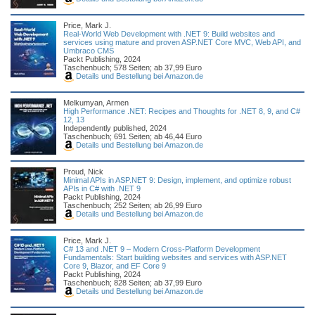
Price, Mark J.
Real-World Web Development with .NET 9: Build websites and
services using mature and proven ASP.NET Core MVC, Web API, and
Umbraco CMS
Packt Publishing, 2024
Taschenbuch; 578 Seiten; ab 37,99 Euro
Details und Bestellung bei Amazon.de
Melkumyan, Armen
High Performance .NET: Recipes and Thoughts for .NET 8, 9, and C#
12, 13
Independently published, 2024
Taschenbuch; 691 Seiten; ab 46,44 Euro
Details und Bestellung bei Amazon.de
Proud, Nick
Minimal APIs in ASP.NET 9: Design, implement, and optimize robust
APIs in C# with .NET 9
Packt Publishing, 2024
Taschenbuch; 252 Seiten; ab 26,99 Euro
Details und Bestellung bei Amazon.de
Price, Mark J.
C# 13 and .NET 9 – Modern Cross-Platform Development
Fundamentals: Start building websites and services with ASP.NET
Core 9, Blazor, and EF Core 9
Packt Publishing, 2024
Taschenbuch; 828 Seiten; ab 37,99 Euro
Details und Bestellung bei Amazon.de