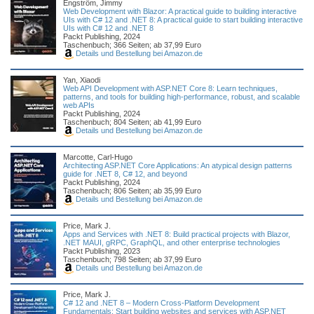
Engström, Jimmy
Web Development with Blazor: A practical guide to building interactive
UIs with C# 12 and .NET 8: A practical guide to start building interactive
UIs with C# 12 and .NET 8
Packt Publishing, 2024
Taschenbuch; 366 Seiten; ab 37,99 Euro
Details und Bestellung bei Amazon.de
Yan, Xiaodi
Web API Development with ASP.NET Core 8: Learn techniques,
patterns, and tools for building high-performance, robust, and scalable
web APIs
Packt Publishing, 2024
Taschenbuch; 804 Seiten; ab 41,99 Euro
Details und Bestellung bei Amazon.de
Marcotte, Carl-Hugo
Architecting ASP.NET Core Applications: An atypical design patterns
guide for .NET 8, C# 12, and beyond
Packt Publishing, 2024
Taschenbuch; 806 Seiten; ab 35,99 Euro
Details und Bestellung bei Amazon.de
Price, Mark J.
Apps and Services with .NET 8: Build practical projects with Blazor,
.NET MAUI, gRPC, GraphQL, and other enterprise technologies
Packt Publishing, 2023
Taschenbuch; 798 Seiten; ab 37,99 Euro
Details und Bestellung bei Amazon.de
Price, Mark J.
C# 12 and .NET 8 – Modern Cross-Platform Development
Fundamentals: Start building websites and services with ASP.NET