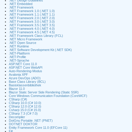
.NET Design Guidelines
.NET Embedded
.NET Framework
.NET Framework 1.0 (.NET 1.0)
.NET Framework 1.1 (.NET 1.1)
.NET Framework 2.0 (.NET 2.0)
.NET Framework 3.0 (.NET 3.0)
.NET Framework 3.5 (.NET 3.5)
.NET Framework 4.0 (.NET 4.0)
.NET Framework 4.5 (.NET 4.5)
.NET Framework Class Library (FCL)
.NET Micro Framework
.NET Open Source
.NET Runtime
.NET Software Development Kit (.NET SDK)
.NET-Plattform
.NET-Profile
.NET-Sprache
ASP.NET Core 11.0
ASP.NET Core WebAPI
Auto-Rendering-Modus
Avalonia XPF
Azure DevOps (ADO)
Base Class Library (BCL)
Basisklassenbibliothek
Blazor 11.0
Blazor Static Server Side Rendering (Static SSR)
Core Windows Communication Foundation (CoreWCF)
CSharp (C#)
CSharp 10.0 (C# 10.0)
CSharp 12.0 (C# 12.0)
Csharp 15.0 (C# 15.0)
CSharp 7.3 (C# 7.0)
Decompiler
DotGnu Portable .NET (PNET)
DOTNET DOKTOR
Entity Framework Core 11.0 (EFCore 11)
F#