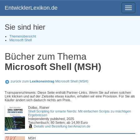
EntwicklerLexikon.de
Toggle
navigat
Sie sind hier
Themenübersicht
Microsoft Shell
Bücher zum Thema
Microsoft Shell (MSH)
zurück zum
Lexikoneintrag
Microsoft Shell (MSH)
Transparenzhinweis: Diese Seite enthält Partner-Links. Wenn Sie auf einen solchen
Link klicken und auf der Zielseite etwas kaufen, erhalten wir eine Provision. Für Sie als
Käufer ändert sich dadurch nichts am Preis.
Dollas, Rainer
Shell Scripting für smarte Nerds: Mit einfachen Scripts zu mächtigen
Ergebnissen
Independently published, 2025
Taschenbuch; 80 Seiten; ab 14,99 Euro
Details und Bestellung bei Amazon.de
MSH