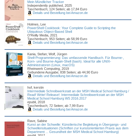
Mein Mündlicher Tracker
Independently published, 2025
Taschenbuch; 124 Seiten; ab 17,84 Euro
Details und Bestellung bei Amazon.de
Holmes, Lee
PowerShell Cookbook: Your Complete Guide to Scripting the
Ubiquitous Object-Based Shell
O'Reilly Media, 2021
Taschenbuch; 953 Seiten; ab 58,99 Euro
Details und Bestellung bei Amazon.de
Kania, Stefan; Wolf, Jürgen
Shell-Programmierung: Das umfassende Handbuch. Für Bourne-,
Korn- und Bourne-Again-Shell (bash). Ideal für alle UNIX-
Administratoren (Linux, macOS)
Rheinwerk Computing, 2019
Gebundene Ausgabe; 838 Seiten; ab 44,90 Euro
Details und Bestellung bei Amazon.de
hof, kerstin
Intermediale Schreibwerkstatt an der MSH Medical School Hamburg /
Read! Write! Release!: Intermediale Schreibwerkstatt an der MSH
Medical School Hamburg WS 2016.2017
epubli, 2018
Taschenbuch; 72 Seiten; ab 7,99 Euro
Details und Bestellung bei Amazon.de
Rave, Sabine
Kunst an der Schwelle: Künstlerische Begleitung in Übergangs- und
Schwellensituationen (Schriften zur kunstorientierten Praxis aus dem
Department ... Gesundheit der MSH Medical School Hamburg)
epubli, 2017