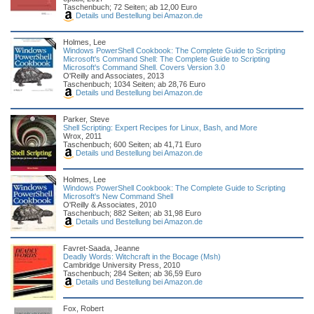
Taschenbuch; 72 Seiten; ab 12,00 Euro
Details und Bestellung bei Amazon.de
Holmes, Lee
Windows PowerShell Cookbook: The Complete Guide to Scripting
Microsoft's Command Shell: The Complete Guide to Scripting
Microsoft's Command Shell. Covers Version 3.0
O'Reilly and Associates, 2013
Taschenbuch; 1034 Seiten; ab 28,76 Euro
Details und Bestellung bei Amazon.de
Parker, Steve
Shell Scripting: Expert Recipes for Linux, Bash, and More
Wrox, 2011
Taschenbuch; 600 Seiten; ab 41,71 Euro
Details und Bestellung bei Amazon.de
Holmes, Lee
Windows PowerShell Cookbook: The Complete Guide to Scripting
Microsoft's New Command Shell
O'Reilly & Associates, 2010
Taschenbuch; 882 Seiten; ab 31,98 Euro
Details und Bestellung bei Amazon.de
Favret-Saada, Jeanne
Deadly Words: Witchcraft in the Bocage (Msh)
Cambridge University Press, 2010
Taschenbuch; 284 Seiten; ab 36,59 Euro
Details und Bestellung bei Amazon.de
Fox, Robert