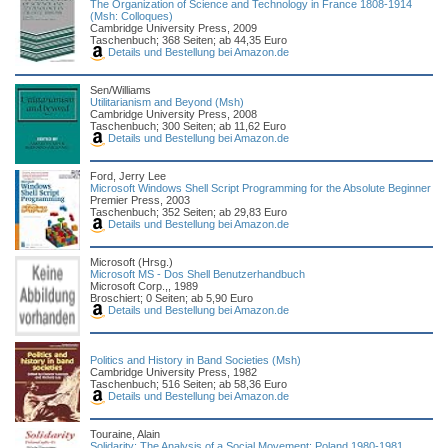
The Organization of Science and Technology in France 1808-1914
(Msh: Colloques)
Cambridge University Press, 2009
Taschenbuch; 368 Seiten; ab 44,35 Euro
Details und Bestellung bei Amazon.de
Sen/Williams
Utilitarianism and Beyond (Msh)
Cambridge University Press, 2008
Taschenbuch; 300 Seiten; ab 11,62 Euro
Details und Bestellung bei Amazon.de
Ford, Jerry Lee
Microsoft Windows Shell Script Programming for the Absolute Beginner
Premier Press, 2003
Taschenbuch; 352 Seiten; ab 29,83 Euro
Details und Bestellung bei Amazon.de
Microsoft (Hrsg.)
Microsoft MS - Dos Shell Benutzerhandbuch
Microsoft Corp.,, 1989
Broschiert; 0 Seiten; ab 5,90 Euro
Details und Bestellung bei Amazon.de
Politics and History in Band Societies (Msh)
Cambridge University Press, 1982
Taschenbuch; 516 Seiten; ab 58,36 Euro
Details und Bestellung bei Amazon.de
Touraine, Alain
Solidarity: The Analysis of a Social Movement: Poland 1980-1981