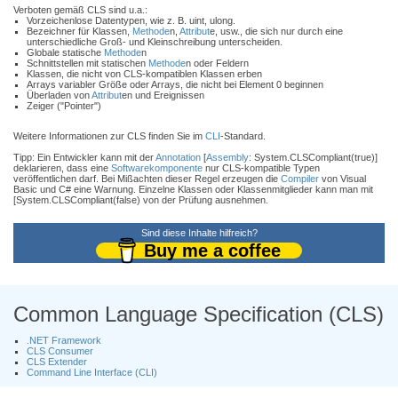
Verboten gemäß CLS sind u.a.:
Vorzeichenlose Datentypen, wie z. B. uint, ulong.
Bezeichner für Klassen,
Methode
n,
Attribut
e, usw., die sich nur durch eine
unterschiedliche Groß- und Kleinschreibung unterscheiden.
Globale statische
Methode
n
Schnittstellen mit statischen
Methode
n oder Feldern
Klassen, die nicht von CLS-kompatiblen Klassen erben
Arrays variabler Größe oder Arrays, die nicht bei Element 0 beginnen
Überladen von
Attribut
en und Ereignissen
Zeiger ("Pointer")
Weitere Informationen zur CLS finden Sie im
CLI
-Standard.
Tipp: Ein Entwickler kann mit der
Annotation
[
Assembly
: System.CLSCompliant(true)]
deklarieren, dass eine
Softwarekomponente
nur CLS-kompatible Typen
veröffentlichen darf. Bei Mißachten dieser Regel erzeugen die
Compiler
von Visual
Basic und C# eine Warnung. Einzelne Klassen oder Klassenmitglieder kann man mit
[System.CLSCompliant(false) von der Prüfung ausnehmen.
Sind diese Inhalte hilfreich?
Buy me a coffee
Common Language Specification (CLS)
.NET Framework
CLS Consumer
CLS Extender
Command Line Interface (CLI)