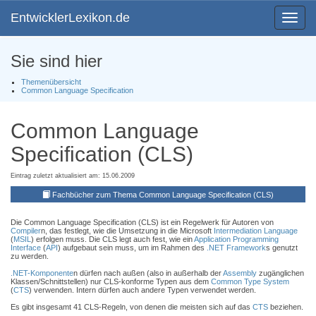
EntwicklerLexikon.de
Toggle
navigat
Sie sind hier
Themenübersicht
Common Language Specification
Common Language
Specification (CLS)
Eintrag zuletzt aktualisiert am: 15.06.2009
Fachbücher zum Thema Common Language Specification (CLS)
Die Common Language Specification (CLS) ist ein Regelwerk für Autoren von
Compiler
n, das festlegt, wie die Umsetzung in die Microsoft
Intermediation Language
(
MSIL
) erfolgen muss. Die CLS legt auch fest, wie ein
Application Programming
Interface
(
API
) aufgebaut sein muss, um im Rahmen des
.NET Framework
s genutzt
zu werden.
.NET-Komponente
n dürfen nach außen (also in außerhalb der
Assembly
zugänglichen
Klassen/Schnittstellen) nur CLS-konforme Typen aus dem
Common Type System
(
CTS
) verwenden. Intern dürfen auch andere Typen verwendet werden.
Es gibt insgesamt 41 CLS-Regeln, von denen die meisten sich auf das
CTS
beziehen.