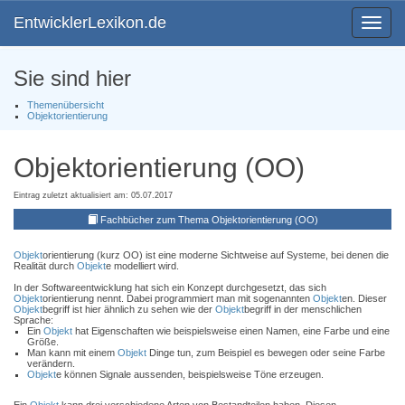
EntwicklerLexikon.de
Toggle
navigat
Sie sind hier
Themenübersicht
Objektorientierung
Objektorientierung (OO)
Eintrag zuletzt aktualisiert am: 05.07.2017
Fachbücher zum Thema Objektorientierung (OO)
Objekt
orientierung (kurz OO) ist eine moderne Sichtweise auf Systeme, bei denen die
Realität durch
Objekt
e modelliert wird.
In der Softwareentwicklung hat sich ein Konzept durchgesetzt, das sich
Objekt
orientierung nennt. Dabei programmiert man mit sogenannten
Objekt
en. Dieser
Objekt
begriff ist hier ähnlich zu sehen wie der
Objekt
begriff in der menschlichen
Sprache:
Ein
Objekt
hat Eigenschaften wie beispielsweise einen Namen, eine Farbe und eine
Größe.
Man kann mit einem
Objekt
Dinge tun, zum Beispiel es bewegen oder seine Farbe
verändern.
Objekt
e können Signale aussenden, beispielsweise Töne erzeugen.