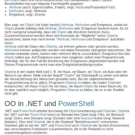
Ein
Objekt
kann drei verschiedene Arten von Bestandteilen haben. Diesen
Bestandteilen hat man folgende Fachbegriffe gegeben:
Attribut
e (auch: Eigenschaften, Felder), engl.:
Attribut
es/Properties/
Field
s
Methode
n, engl.: Methods
Ereignisse, engl.: Events
Man sagt, ein
Objekt
hat (oder besitzt)
Attribut
e,
Methode
n und Ereignisse, wobei ein
Objekt
jeweils beliebig viele
Attribut
e,
Methode
n oder Ereignisse besitzen kann. Es ist
nicht zwingend notwendig, dass ein
Objekt
alle drei Arten besitzen muss.
Zusammenfassend werden diese drei Konzepte als "Mitglieder" eines
Objekt
s
bezeichnet, damit man nicht immer "
Attribut
e,
Methode
n und Ereignisse" aufzählen
muss.
Attribut
e sind die Daten des
Objekt
s; sie können gelesen oder gesetzt werden.
Methode
n können aufgerufen werden und dabei Parameter übergeben bekommen. Sie
können entweder einen, keinen oder mehrere Werte zurückliefern. Ereignisse löst das
Objekt
selbst aus. Auf Ereignisse kann man reagieren, indem man Programmcode
hinterlegt, der für den Fall der Auslösung des Ereignisses abgearbeitet werden soll.
Diesen Programmcode nennt man eine Ereignisbehandlungsroutine.
Objekt
e in der realen Welt sind z. B. ein Haus, ein Baum, ein Tisch, ein Auto oder ein
Mensch (an dieser Stelle soll der Begriff "
Objekt
" als Oberbegriff zu sehen und daher
die Versachlichung des Menschen gestattet sein). Bei der objektorientierten
Programmierung ist es üblich, Programm-
Objekt
e zu bilden, die realen
Objekt
en
entsprechen: ein Haus-
Objekt
für ein Haus, ein Baum-
Objekt
für einen Baum etc. Es
ist aber natürlich auch möglich, Programm-
Objekt
e zu bilden, die es in der Realität
nicht gibt.
OO in .NET und
PowerShell
.NET und
PowerShell
arbeitet durchweg mit
Objekt
orientierung und
Objekt
en.
Objekt
e
bei .NET und der
PowerShell
sind zum Beispiel eine Datei (engl. File), ein Benutzer
(engl. User), eine Domäne (engl. Domain) oder eine
Netzwerk
karte (engl. Network
Adapter). Dies sind
Objekt
e, die in der Realwelt "Betriebssystem" vorkommen.
Daneben gibt es bei der .NET und
PowerShell
auch
Objekt
e wie System.Environment,
das verschiedene Funktionen zusammenfasst, die in der Realwelt so nicht
zusammengefasst existieren.