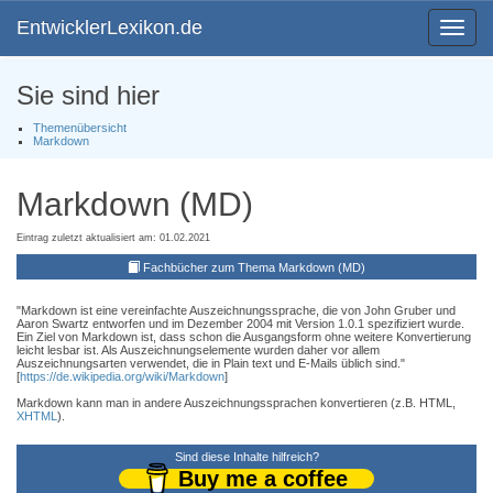
EntwicklerLexikon.de
Toggle
navigat
Sie sind hier
Themenübersicht
Markdown
Markdown (MD)
Eintrag zuletzt aktualisiert am: 01.02.2021
Fachbücher zum Thema Markdown (MD)
"Markdown ist eine vereinfachte Auszeichnungssprache, die von John Gruber und
Aaron Swartz entworfen und im Dezember 2004 mit Version 1.0.1 spezifiziert wurde.
Ein Ziel von Markdown ist, dass schon die Ausgangsform ohne weitere Konvertierung
leicht lesbar ist. Als Auszeichnungselemente wurden daher vor allem
Auszeichnungsarten verwendet, die in Plain text und E-Mails üblich sind."
[
https://de.wikipedia.org/wiki/Markdown
]
Markdown kann man in andere Auszeichnungssprachen konvertieren (z.B. HTML,
XHTML
).
Sind diese Inhalte hilfreich?
Buy me a coffee