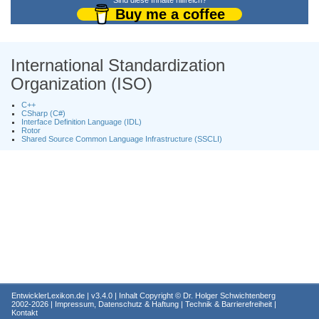
Sind diese Inhalte hilfreich?
Buy me a coffee
International Standardization
Organization (ISO)
C++
CSharp (C#)
Interface Definition Language (IDL)
Rotor
Shared Source Common Language Infrastructure (SSCLI)
EntwicklerLexikon.de
| v3.4.0 | Inhalt Copyright ©
Dr. Holger Schwichtenberg
2002-2026 |
Impressum, Datenschutz & Haftung
|
Technik & Barrierefreiheit
|
Kontakt