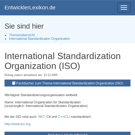
EntwicklerLexikon.de
Toggle
navigat
Sie sind hier
Themenübersicht
International Standardization Organization
International Standardization
Organization (ISO)
Eintrag zuletzt aktualisiert am: 15.12.2005
Fachbücher zum Thema International Standardization Organization (ISO)
Wichtigste Standardisierungsorganisation weltweit.
Name: International Organization for Standardization
(ursprünglich: International Standardization Organization)
Bei der ISO sind auch
.NET
, C# und
C++/CLI
standardisiert.
http://www.iso.org