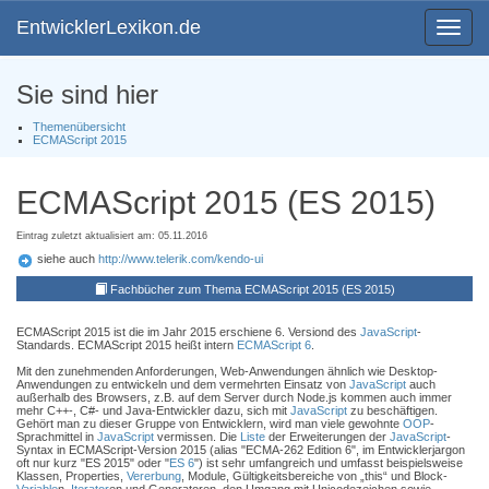
EntwicklerLexikon.de
Toggle
navigat
Sie sind hier
Themenübersicht
ECMAScript 2015
ECMAScript 2015 (ES 2015)
Eintrag zuletzt aktualisiert am: 05.11.2016
siehe auch
http://www.telerik.com/kendo-ui
Fachbücher zum Thema ECMAScript 2015 (ES 2015)
ECMAScript 2015 ist die im Jahr 2015 erschiene 6. Versiond des
JavaScript
-
Standards. ECMAScript 2015 heißt intern
ECMAScript 6
.
Mit den zunehmenden Anforderungen, Web-Anwendungen ähnlich wie Desktop-
Anwendungen zu entwickeln und dem vermehrten Einsatz von
JavaScript
auch
außerhalb des Browsers, z.B. auf dem Server durch Node.js kommen auch immer
mehr C++-, C#- und Java-Entwickler dazu, sich mit
JavaScript
zu beschäftigen.
Gehört man zu dieser Gruppe von Entwicklern, wird man viele gewohnte
OOP
-
Sprachmittel in
JavaScript
vermissen. Die
Liste
der Erweiterungen der
JavaScript
-
Syntax in ECMAScript-Version 2015 (alias "ECMA-262 Edition 6", im Entwicklerjargon
oft nur kurz "ES 2015" oder "
ES 6
") ist sehr umfangreich und umfasst beispielsweise
Klassen, Properties,
Vererbung
, Module, Gültigkeitsbereiche von „this“ und Block-