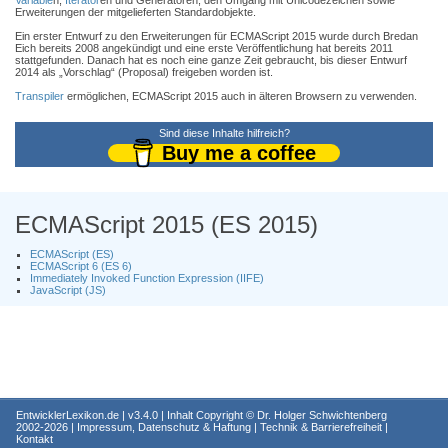
Variable
n,
Iterator
en und Generatoren, den Umgang mit Unicodezeichen sowie
Erweiterungen der mitgelieferten Standardobjekte.
Ein erster Entwurf zu den Erweiterungen für ECMAScript 2015 wurde durch Bredan
Eich bereits 2008 angekündigt und eine erste Veröffentlichung hat bereits 2011
stattgefunden. Danach hat es noch eine ganze Zeit gebraucht, bis dieser Entwurf
2014 als „Vorschlag“ (Proposal) freigeben worden ist.
Transpiler
ermöglichen, ECMAScript 2015 auch in älteren Browsern zu verwenden.
Sind diese Inhalte hilfreich?
Buy me a coffee
ECMAScript 2015 (ES 2015)
ECMAScript (ES)
ECMAScript 6 (ES 6)
Immediately Invoked Function Expression (IIFE)
JavaScript (JS)
EntwicklerLexikon.de
| v3.4.0 | Inhalt Copyright ©
Dr. Holger Schwichtenberg
2002-2026 |
Impressum, Datenschutz & Haftung
|
Technik & Barrierefreiheit
|
Kontakt