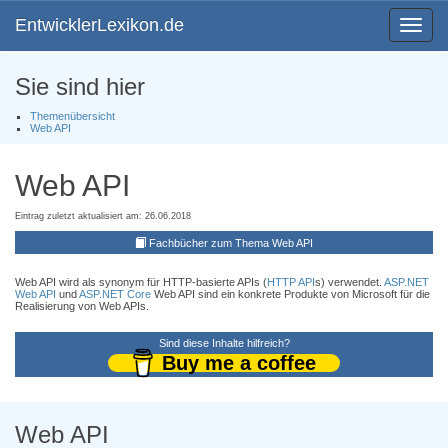
EntwicklerLexikon.de
Toggle
navigat
Sie sind hier
Themenübersicht
Web API
Web API
Eintrag zuletzt aktualisiert am: 26.06.2018
Fachbücher zum Thema Web API
Web API wird als synonym für HTTP-basierte APIs (
HTTP API
s) verwendet.
ASP.NET
Web API
und
ASP.NET Core
Web API sind ein konkrete Produkte von Microsoft für die
Realisierung von Web APIs.
Sind diese Inhalte hilfreich?
Buy me a coffee
Web API