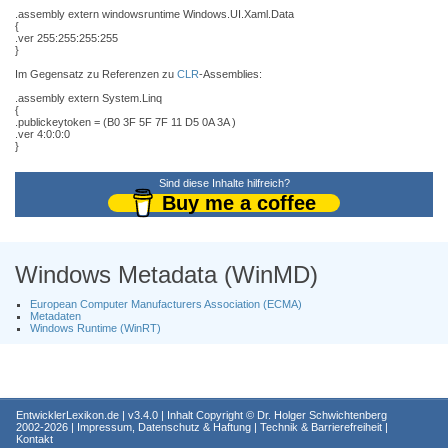
.assembly extern windowsruntime Windows.UI.Xaml.Data
{
.ver 255:255:255:255
}
Im Gegensatz zu Referenzen zu
CLR
-Assemblies:
.assembly extern System.Linq
{
.publickeytoken = (B0 3F 5F 7F 11 D5 0A 3A )
.ver 4:0:0:0
}
Sind diese Inhalte hilfreich?
Buy me a coffee
Windows Metadata (WinMD)
European Computer Manufacturers Association (ECMA)
Metadaten
Windows Runtime (WinRT)
EntwicklerLexikon.de
| v3.4.0 | Inhalt Copyright ©
Dr. Holger Schwichtenberg
2002-2026 |
Impressum, Datenschutz & Haftung
|
Technik & Barrierefreiheit
|
Kontakt