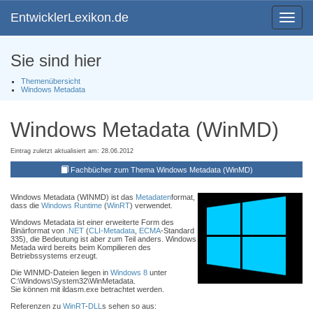
EntwicklerLexikon.de
Toggle
navigat
Sie sind hier
Themenübersicht
Windows Metadata
Windows Metadata (WinMD)
Eintrag zuletzt aktualisiert am: 28.06.2012
Fachbücher zum Thema Windows Metadata (WinMD)
Windows Metadata (WINMD) ist das
Metadaten
format,
dass die
Windows Runtime
(
WinRT
) verwendet.
Windows Metadata ist einer erweiterte Form des
Binärformat von
.NET
(
CLI-Metadata
,
ECMA
-Standard
335), die Bedeutung ist aber zum Teil anders. Windows
Metada wird bereits beim Kompilieren des
Betriebssystems erzeugt.
Die WINMD-Dateien liegen in
Windows 8
unter
C:\Windows\System32\WinMetadata.
Sie können mit ildasm.exe betrachtet werden.
Referenzen zu
WinRT
-
DLL
s sehen so aus: